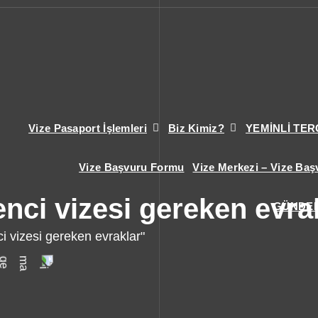
Vize Pasaport İşlemleri
Biz Kimiz?
YEMİNLİ TE
Vize Başvuru Formu
Vize Merkezi – Vize Baş
enci vizesi gereken evra
GÜNDE
i vizesi gereken evraklar"