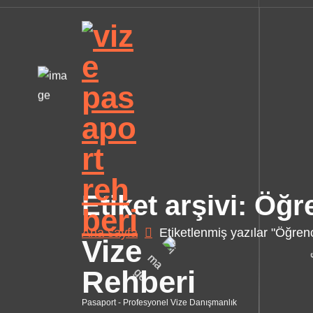
İ
ç
e
r
i
ğ
e
g
e
ç
Etiket arşivi: Öğr
Ana sayfa
Etiketlenmiş yazılar "Öğrenc
Vize
Rehberi
Pasaport - Profesyonel Vize Danışmanlık