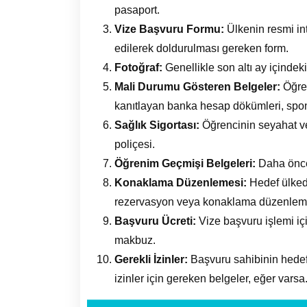
pasaport.
Vize Başvuru Formu:
Ülkenin resmi int
edilerek doldurulması gereken form.
Fotoğraf:
Genellikle son altı ay içindeki
Mali Durumu Gösteren Belgeler:
Öğren
kanıtlayan banka hesap dökümleri, spon
Sağlık Sigortası:
Öğrencinin seyahat ve s
poliçesi.
Öğrenim Geçmişi Belgeleri:
Daha öncek
Konaklama Düzenlemesi:
Hedef ülked
rezervasyon veya konaklama düzenlemel
Başvuru Ücreti:
Vize başvuru işlemi i
makbuz.
Gerekli İzinler:
Başvuru sahibinin hedef
izinler için gereken belgeler, eğer varsa