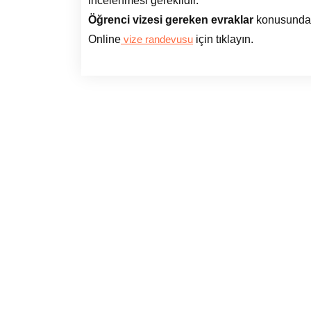
incelenmesi gereklidir.
Öğrenci vizesi gereken evraklar
konusunda de
Online
için tıklayın.
vize randevusu
Vize, bir ülkeye giriş izni belgesidir. Vize
Vize ba
türleri seyahat amacına göre değişir
(turistik, ticari, eğitim, vb.).Pasaport, bir
ülkenin vatandaşı olduğunuzu gösteren
resmi belgedir. Seyahatlerde kimlik ve
seyahat belgesi olarak kullanılır.
Vize evrakları:
Vize başvurusu için gerekli
belgelerin eksiksiz ve doğru bir şekilde
hazırlanması gerekir. İdata randevusu
tls cont
önemlidir. Gideceğiniz ülkeye göre