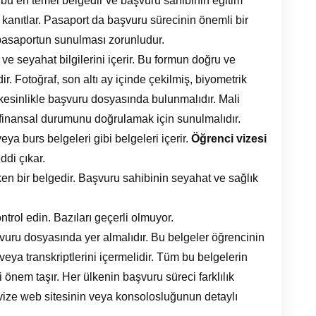
u en temel belgedir ve başvuru sahibinin eğitim
 kanıtlar. Pasaport da başvuru sürecinin önemli bir
ir pasaportun sunulması zorunludur.
ve seyahat bilgilerini içerir. Bu formun doğru ve
r. Fotoğraf, son altı ay içinde çekilmiş, biyometrik
a kesinlikle başvuru dosyasında bulunmalıdır. Mali
finansal durumunu doğrulamak için sunulmalıdır.
a burs belgeleri gibi belgeleri içerir.
Öğrenci vizesi
ddi çıkar.
ken bir belgedir. Başvuru sahibinin seyahat ve sağlık
ntrol edin. Bazıları geçerli olmuyor.
vuru dosyasında yer almalıdır. Bu belgeler öğrencinin
eya transkriptlerini içermelidir. Tüm bu belgelerin
 önem taşır. Her ülkenin başvuru süreci farklılık
 vize web sitesinin veya konsolosluğunun detaylı