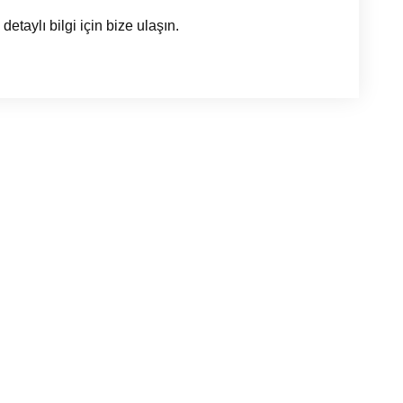
taylı bilgi için bize ulaşın.
şvurusu için gerekli evraklar:
Vize başvurusu
Vize başvurusu:
gerekli evrakları hazırladıktan sonra
randevusu alıp başvuru merkezine g
gerekir.