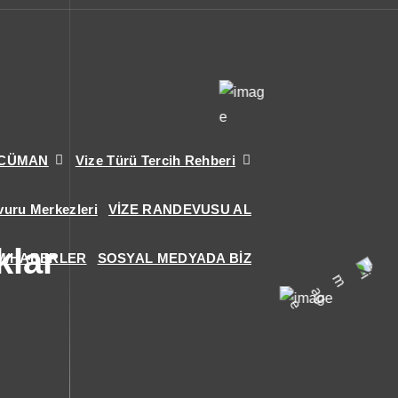
RCÜMAN
Vize Türü Tercih Rehberi
vuru Merkezleri
VİZE RANDEVUSU AL
klar
M/HABERLER
SOSYAL MEDYADA BİZ