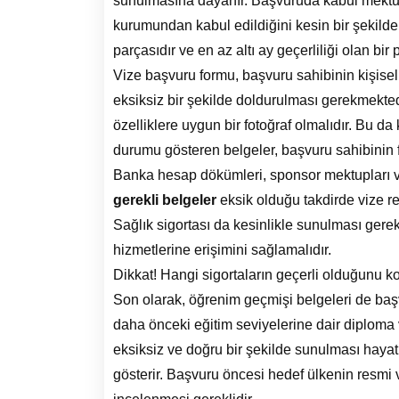
sunulmasına dayanır. Başvuruda kabul mektub
kurumundan kabul edildiğini kesin bir şekilde
parçasıdır ve en az altı ay geçerliliği olan b
Vize başvuru formu, başvuru sahibinin kişisel 
eksiksiz bir şekilde doldurulması gerekmektedi
özelliklere uygun bir fotoğraf olmalıdır. Bu d
durumu gösteren belgeler, başvuru sahibinin 
Banka hesap dökümleri, sponsor mektupları vey
gerekli belgeler
eksik olduğu takdirde vize re
Sağlık sigortası da kesinlikle sunulması gere
hizmetlerine erişimini sağlamalıdır.
Dikkat! Hangi sigortaların geçerli olduğunu ko
Son olarak, öğrenim geçmişi belgeleri de baş
daha önceki eğitim seviyelerine dair diploma v
eksiksiz ve doğru bir şekilde sunulması hayati
gösterir. Başvuru öncesi hedef ülkenin resmi