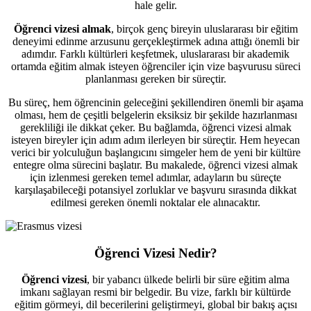
hale gelir.
Öğrenci vizesi almak
, birçok genç bireyin uluslararası bir eğitim
deneyimi edinme arzusunu gerçekleştirmek adına attığı önemli bir
adımdır. Farklı kültürleri keşfetmek, uluslararası bir akademik
ortamda eğitim almak isteyen öğrenciler için vize başvurusu süreci
planlanması gereken bir süreçtir.
Bu süreç, hem öğrencinin geleceğini şekillendiren önemli bir aşama
olması, hem de çeşitli belgelerin eksiksiz bir şekilde hazırlanması
gerekliliği ile dikkat çeker. Bu bağlamda, öğrenci vizesi almak
isteyen bireyler için adım adım ilerleyen bir süreçtir. Hem heyecan
verici bir yolculuğun başlangıcını simgeler hem de yeni bir kültüre
entegre olma sürecini başlatır. Bu makalede, öğrenci vizesi almak
için izlenmesi gereken temel adımlar, adayların bu süreçte
karşılaşabileceği potansiyel zorluklar ve başvuru sırasında dikkat
edilmesi gereken önemli noktalar ele alınacaktır.
Öğrenci Vizesi Nedir?
Öğrenci vizesi
, bir yabancı ülkede belirli bir süre eğitim alma
imkanı sağlayan resmi bir belgedir. Bu vize, farklı bir kültürde
eğitim görmeyi, dil becerilerini geliştirmeyi, global bir bakış açısı