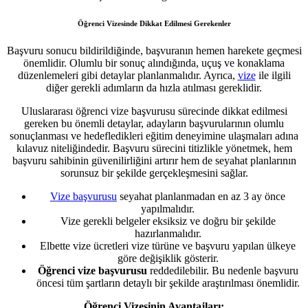
Öğrenci Vizesinde Dikkat Edilmesi Gerekenler
Başvuru sonucu bildirildiğinde, başvuranın hemen harekete geçmesi
önemlidir. Olumlu bir sonuç alındığında, uçuş ve konaklama
düzenlemeleri gibi detaylar planlanmalıdır. Ayrıca,
vize
ile ilgili
diğer gerekli adımların da hızla atılması gereklidir.
Uluslararası öğrenci vize başvurusu sürecinde dikkat edilmesi
gereken bu önemli detaylar, adayların başvurularının olumlu
sonuçlanması ve hedefledikleri eğitim deneyimine ulaşmaları adına
kılavuz niteliğindedir. Başvuru sürecini titizlikle yönetmek, hem
başvuru sahibinin güvenilirliğini artırır hem de seyahat planlarının
sorunsuz bir şekilde gerçekleşmesini sağlar.
Vize başvurusu
seyahat planlanmadan en az 3 ay önce
yapılmalıdır.
Vize gerekli belgeler eksiksiz ve doğru bir şekilde
hazırlanmalıdır.
Elbette vize ücretleri vize türüne ve başvuru yapılan ülkeye
göre değişiklik gösterir.
Öğrenci vize başvurusu
reddedilebilir. Bu nedenle başvuru
öncesi tüm şartların detaylı bir şekilde araştırılması önemlidir.
Öğrenci Vizesinin Avantajları: