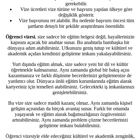
gerekebilir.
Vize ücretleri vize türüne ve başvuru yapılan ülkeye göre
değişiklik gösterir.
Vize başvurusu ret alabilir. Bu nedenle başvuru öncesi tüm
şartların detaylı bir şekilde araştırılması önemlidir.
Öğrenci vizesi
, size sadece bir eğitim belgesi değil, hayallerinizin
kapısını açacak bir anahtar sunar. Bu anahtarla bambaşka bir
dünyaya adım atabilirsiniz. Ufkunuzu geniş tutup ve kültürel ve
akademik açıdan kendinizi geliştirme imkanı yakalayabilirsiniz.
Yurt dışında eğitim almak, size sadece yeni bir dil ve kültür
öğretmekle kalmazsınız. Aynı zamanda global bir bakış açısı
kazanmanıza ve farklı düşünme becerilerinizi geliştirmenize de
yardımcı olur. Dünyaca ünlü eğitim kurumlarında eğitim alarak
kariyeriniz için temelleri atabilirsiniz. Gelecekteki iş imkanlarınızı
genişletebilirsiniz.
Bu vize size sadece maddi kazanç olmaz. Aynı zamanda kişisel
gelişim açısından da birçok avantaj sunar. Farklı bir ortamda
yaşayarak ve eğitim alarak bağımsızlığınızı özgüveninizi
artırabilirsiniz. Aynı zamanda problem çözme becerilerinizi
geliştirme imkanı bulabilirsiniz.
Öğrenci vizesiyle elde edeceğiniz kültürel ve akademik zenginlik,