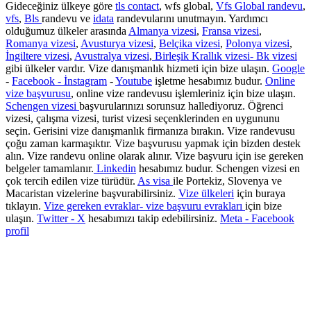
Gideceğiniz ülkeye göre
tls contact
, wfs global,
Vfs Global randevu
,
vfs
,
Bls
randevu ve
idata
randevularını unutmayın. Yardımcı
olduğumuz ülkeler arasında
Almanya vizesi
,
Fransa vizesi
,
Romanya vizesi
,
Avusturya vizesi
,
Belçika vizesi
,
Polonya vizesi
,
İngiltere vizesi
,
Avustralya vizesi
,
Birleşik Krallık vizesi- Bk vizesi
gibi ülkeler vardır. Vize danışmanlık hizmeti için bize ulaşın.
Google
-
Facebook -
İnstagram
-
Youtube
işletme hesabımız budur.
Online
vize başvurusu
, online vize randevusu işlemleriniz için bize ulaşın.
Schengen vizesi
başvurularınızı sorunsuz hallediyoruz. Öğrenci
vizesi, çalışma vizesi, turist vizesi seçenklerinden en uygununu
seçin. Gerisini vize danışmanlık firmanıza bırakın. Vize randevusu
çoğu zaman karmaşıktır. Vize başvurusu yapmak için bizden destek
alın. Vize randevu online olarak alınır. Vize başvuru için ise gereken
belgeler tamamlanır.
Linkedin
hesabımız budur. Schengen vizesi en
çok tercih edilen vize türüdür.
As visa
ile Portekiz, Slovenya ve
Macaristan vizelerine başvurabilirsiniz.
Vize ülkeleri
için buraya
tıklayın.
Vize gereken evraklar- vize başvuru evrakları
için bize
ulaşın.
Twitter - X
hesabımızı takip edebilirsiniz.
Meta - Facebook
profil