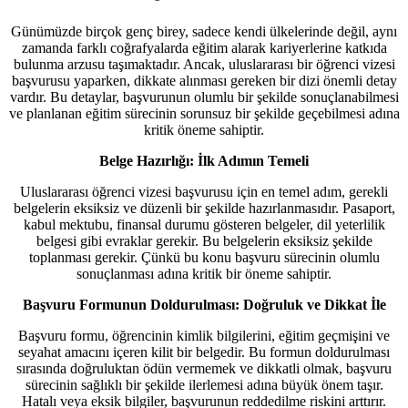
Günümüzde birçok genç birey, sadece kendi ülkelerinde değil, aynı
zamanda farklı coğrafyalarda eğitim alarak kariyerlerine katkıda
bulunma arzusu taşımaktadır. Ancak, uluslararası bir öğrenci vizesi
başvurusu yaparken, dikkate alınması gereken bir dizi önemli detay
vardır. Bu detaylar, başvurunun olumlu bir şekilde sonuçlanabilmesi
ve planlanan eğitim sürecinin sorunsuz bir şekilde geçebilmesi adına
kritik öneme sahiptir.
Belge Hazırlığı: İlk Adımın Temeli
Uluslararası öğrenci vizesi başvurusu için en temel adım, gerekli
belgelerin eksiksiz ve düzenli bir şekilde hazırlanmasıdır. Pasaport,
kabul mektubu, finansal durumu gösteren belgeler, dil yeterlilik
belgesi gibi evraklar gerekir. Bu belgelerin eksiksiz şekilde
toplanması gerekir. Çünkü bu konu başvuru sürecinin olumlu
sonuçlanması adına kritik bir öneme sahiptir.
Başvuru Formunun Doldurulması: Doğruluk ve Dikkat İle
Başvuru formu, öğrencinin kimlik bilgilerini, eğitim geçmişini ve
seyahat amacını içeren kilit bir belgedir. Bu formun doldurulması
sırasında doğruluktan ödün vermemek ve dikkatli olmak, başvuru
sürecinin sağlıklı bir şekilde ilerlemesi adına büyük önem taşır.
Hatalı veya eksik bilgiler, başvurunun reddedilme riskini arttırır.