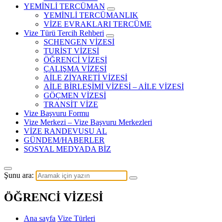
YEMİNLİ TERCÜMAN
YEMİNLİ TERCÜMANLIK
VİZE EVRAKLARI TERCÜME
Vize Türü Tercih Rehberi
SCHENGEN VİZESİ
TURİST VİZESİ
ÖĞRENCİ VİZESİ
ÇALIŞMA VİZESİ
AİLE ZİYARETİ VİZESİ
AİLE BİRLEŞİMİ VİZESİ – AİLE VİZESİ
GÖÇMEN VİZESİ
TRANSİT VİZE
Vize Başvuru Formu
Vize Merkezi – Vize Başvuru Merkezleri
VİZE RANDEVUSU AL
GÜNDEM/HABERLER
SOSYAL MEDYADA BİZ
Şunu ara:
ÖĞRENCİ VİZESİ
Ana sayfa
Vize Türleri