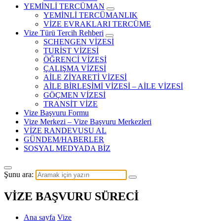
YEMİNLİ TERCÜMAN
YEMİNLİ TERCÜMANLIK
VİZE EVRAKLARI TERCÜME
Vize Türü Tercih Rehberi
SCHENGEN VİZESİ
TURİST VİZESİ
ÖĞRENCİ VİZESİ
ÇALIŞMA VİZESİ
AİLE ZİYARETİ VİZESİ
AİLE BİRLEŞİMİ VİZESİ – AİLE VİZESİ
GÖÇMEN VİZESİ
TRANSİT VİZE
Vize Başvuru Formu
Vize Merkezi – Vize Başvuru Merkezleri
VİZE RANDEVUSU AL
GÜNDEM/HABERLER
SOSYAL MEDYADA BİZ
Şunu ara:
VİZE BAŞVURU SÜRECİ
Ana sayfa
Vize