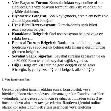
Vize Başvuru Formu:
Konsolosluktan veya online olarak
alabileceğiniz vize başvuru formunu eksiksiz ve doğru bir
şekilde doldurun.
Biyometrik Fotoğraf:
Son 6 ay içindeki, arka planı beyaz ve
2 adet biyometrik fotoğraf.
Uçak Bileti Rezervasyonu:
Gitmek-dönüş uçak bileti
rezervasyonu belgesi.
Konaklama Belgeleri:
Otel rezervasyonu belgesi veya ev
sahibi beyanı.
Finansal Durum Belgeleri:
Banka hesap dökümü, maaş
bordrosu veya sponsorluk belgesi gibi finansal durumunuzu
gösteren belgeler.
Seyahat Sağlık Sigortası:
Seyahat süresini kapsayan ve en
az 30.000 Euro teminatlı seyahat sağlık sigortası.
Diğer Belgeler:
Vize türüne göre değişen ek belgeler
(Örneğin: İş yeri yazısı, öğrenci belgesi, aile kütüğü)
3. Vize Randevusu Alın:
Gerekli belgeleri tamamladıktan sonra, konsolosluk veya
büyükelçilikten vize randevusu almanız gerekir. Randevu tarihleri
yoğunluğa göre değişebildiği için seyahat tarihinizden en az 3 ay
önce randevu almanızı tavsiye ederim. Randevu işlemini online
olarak konsolosluğun web sitesi üzerinden veya telefonla