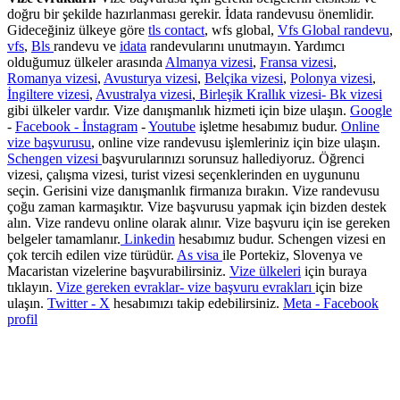
doğru bir şekilde hazırlanması gerekir. İdata randevusu önemlidir.
Gideceğiniz ülkeye göre
tls contact
, wfs global,
Vfs Global randevu
,
vfs
,
Bls
randevu ve
idata
randevularını unutmayın. Yardımcı
olduğumuz ülkeler arasında
Almanya vizesi
,
Fransa vizesi
,
Romanya vizesi
,
Avusturya vizesi
,
Belçika vizesi
,
Polonya vizesi
,
İngiltere vizesi
,
Avustralya vizesi
,
Birleşik Krallık vizesi- Bk vizesi
gibi ülkeler vardır. Vize danışmanlık hizmeti için bize ulaşın.
Google
-
Facebook -
İnstagram
-
Youtube
işletme hesabımız budur.
Online
vize başvurusu
, online vize randevusu işlemleriniz için bize ulaşın.
Schengen vizesi
başvurularınızı sorunsuz hallediyoruz. Öğrenci
vizesi, çalışma vizesi, turist vizesi seçenklerinden en uygununu
seçin. Gerisini vize danışmanlık firmanıza bırakın. Vize randevusu
çoğu zaman karmaşıktır. Vize başvurusu yapmak için bizden destek
alın. Vize randevu online olarak alınır. Vize başvuru için ise gereken
belgeler tamamlanır.
Linkedin
hesabımız budur. Schengen vizesi en
çok tercih edilen vize türüdür.
As visa
ile Portekiz, Slovenya ve
Macaristan vizelerine başvurabilirsiniz.
Vize ülkeleri
için buraya
tıklayın.
Vize gereken evraklar- vize başvuru evrakları
için bize
ulaşın.
Twitter - X
hesabımızı takip edebilirsiniz.
Meta - Facebook
profil