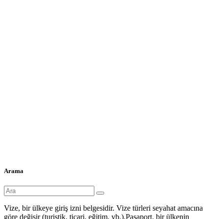
Arama
Vize, bir ülkeye giriş izni belgesidir. Vize türleri seyahat amacına
göre değişir (turistik, ticari, eğitim, vb.).Pasaport, bir ülkenin