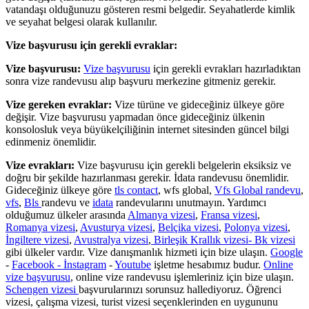
vatandaşı olduğunuzu gösteren resmi belgedir. Seyahatlerde kimlik
ve seyahat belgesi olarak kullanılır.
Vize başvurusu için gerekli evraklar:
Vize başvurusu:
Vize başvurusu
için gerekli evrakları hazırladıktan
sonra vize randevusu alıp başvuru merkezine gitmeniz gerekir.
Vize gereken evraklar:
Vize türüne ve gideceğiniz ülkeye göre
değişir. Vize başvurusu yapmadan önce gideceğiniz ülkenin
konsolosluk veya büyükelçiliğinin internet sitesinden güncel bilgi
edinmeniz önemlidir.
Vize evrakları:
Vize başvurusu için gerekli belgelerin eksiksiz ve
doğru bir şekilde hazırlanması gerekir. İdata randevusu önemlidir.
Gideceğiniz ülkeye göre
tls contact
, wfs global,
Vfs Global randevu
,
vfs
,
Bls
randevu ve
idata
randevularını unutmayın. Yardımcı
olduğumuz ülkeler arasında
Almanya vizesi
,
Fransa vizesi
,
Romanya vizesi
,
Avusturya vizesi
,
Belçika vizesi
,
Polonya vizesi
,
İngiltere vizesi
,
Avustralya vizesi
,
Birleşik Krallık vizesi- Bk vizesi
gibi ülkeler vardır. Vize danışmanlık hizmeti için bize ulaşın.
Google
-
Facebook -
İnstagram
-
Youtube
işletme hesabımız budur.
Online
vize başvurusu
, online vize randevusu işlemleriniz için bize ulaşın.
Schengen vizesi
başvurularınızı sorunsuz hallediyoruz. Öğrenci
vizesi, çalışma vizesi, turist vizesi seçenklerinden en uygununu