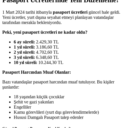
Pasaport Ücretlerinde Yeni Düzenleme!
1 Mart 2024 tarihi itibarıyla
pasaport ücretleri
güncel hale geldi.
Yeni ücretler, yurt dışına seyahat etmeyi planlayan vatandaşlar
tarafından merakla bekleniyordu.
Peki, yeni pasaport ücretleri ne kadar oldu?
6 ay süreli:
2.429,30 TL
1 yıl süreli:
3.186,60 TL
2 yıl süreli:
4.702,60 TL
3 yıl süreli:
6.348,60 TL
10 yıl süreli:
10.244,30 TL
Pasaport Harcından Muaf Olanlar:
Bazı vatandaşlar pasaport harcından muaf tutuluyor. Bu kişiler
şunlardır:
18 yaşından küçük çocuklar
Şehit ve gazi yakınları
Engelliler
Kamu görevlileri (yurt dışı görevlendirmelerde)
Hususi Damgalı Pasaport talep edenler