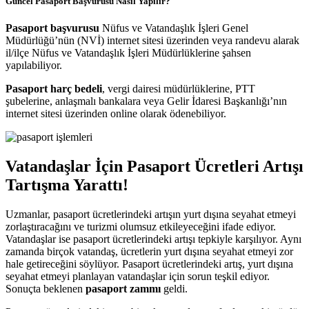
Güncel Pasaport Başvurusu Nasıl Yapılır?
Pasaport başvurusu
Nüfus ve Vatandaşlık İşleri Genel
Müdürlüğü’nün (NVİ) internet sitesi üzerinden veya randevu alarak
il/ilçe Nüfus ve Vatandaşlık İşleri Müdürlüklerine şahsen
yapılabiliyor.
Pasaport harç bedeli
, vergi dairesi müdürlüklerine, PTT
şubelerine, anlaşmalı bankalara veya Gelir İdaresi Başkanlığı’nın
internet sitesi üzerinden online olarak ödenebiliyor.
Vatandaşlar İçin Pasaport Ücretleri Artışı
Tartışma Yarattı!
Uzmanlar, pasaport ücretlerindeki artışın yurt dışına seyahat etmeyi
zorlaştıracağını ve turizmi olumsuz etkileyeceğini ifade ediyor.
Vatandaşlar ise pasaport ücretlerindeki artışı tepkiyle karşılıyor. Aynı
zamanda birçok vatandaş, ücretlerin yurt dışına seyahat etmeyi zor
hale getireceğini söylüyor. Pasaport ücretlerindeki artış, yurt dışına
seyahat etmeyi planlayan vatandaşlar için sorun teşkil ediyor.
Sonuçta beklenen
pasaport zammı
geldi.