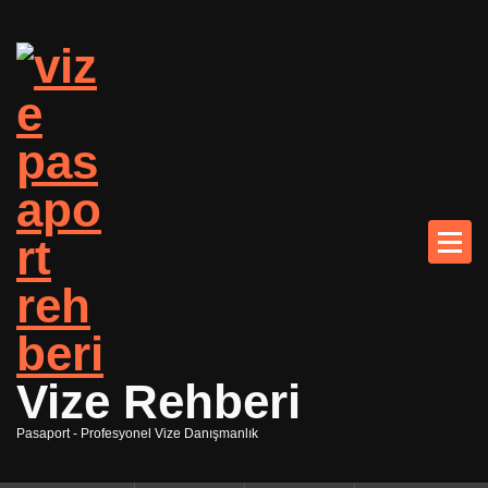
İ
ç
e
r
i
ğ
e
g
e
Ana
ç
Vize Rehberi
Pasaport - Profesyonel Vize Danışmanlık