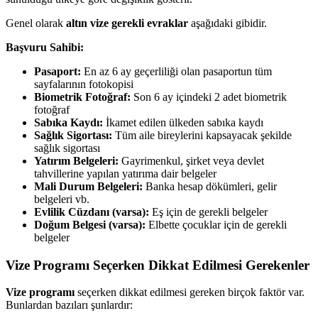
Genel olarak
altın vize gerekli evraklar
aşağıdaki gibidir.
Başvuru Sahibi:
Pasaport:
En az 6 ay geçerliliği olan pasaportun tüm
sayfalarının fotokopisi
Biometrik Fotoğraf:
Son 6 ay içindeki 2 adet biometrik
fotoğraf
Sabıka Kaydı:
İkamet edilen ülkeden sabıka kaydı
Sağlık Sigortası:
Tüm aile bireylerini kapsayacak şekilde
sağlık sigortası
Yatırım Belgeleri:
Gayrimenkul, şirket veya devlet
tahvillerine yapılan yatırıma dair belgeler
Mali Durum Belgeleri:
Banka hesap dökümleri, gelir
belgeleri vb.
Evlilik Cüzdanı (varsa):
Eş için de gerekli belgeler
Doğum Belgesi (varsa):
Elbette çocuklar için de gerekli
belgeler
Vize Programı Seçerken Dikkat Edilmesi Gerekenler
Vize programı
seçerken dikkat edilmesi gereken birçok faktör var.
Bunlardan bazıları şunlardır: