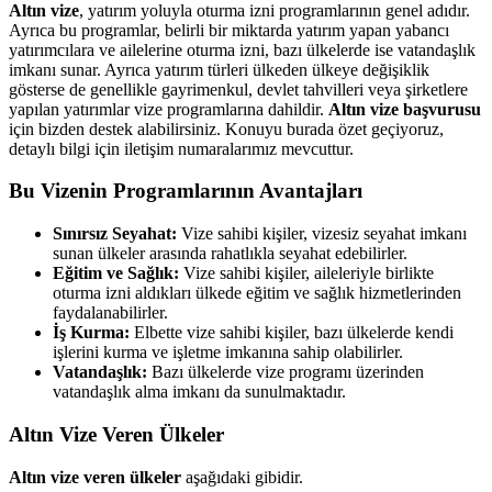
Altın vize
, yatırım yoluyla oturma izni programlarının genel adıdır.
Ayrıca bu programlar, belirli bir miktarda yatırım yapan yabancı
yatırımcılara ve ailelerine oturma izni, bazı ülkelerde ise vatandaşlık
imkanı sunar. Ayrıca yatırım türleri ülkeden ülkeye değişiklik
gösterse de genellikle gayrimenkul, devlet tahvilleri veya şirketlere
yapılan yatırımlar vize programlarına dahildir.
Altın vize başvurusu
için bizden destek alabilirsiniz. Konuyu burada özet geçiyoruz,
detaylı bilgi için iletişim numaralarımız mevcuttur.
Bu Vizenin Programlarının Avantajları
Sınırsız Seyahat:
Vize sahibi kişiler, vizesiz seyahat imkanı
sunan ülkeler arasında rahatlıkla seyahat edebilirler.
Eğitim ve Sağlık:
Vize sahibi kişiler, aileleriyle birlikte
oturma izni aldıkları ülkede eğitim ve sağlık hizmetlerinden
faydalanabilirler.
İş Kurma:
Elbette vize sahibi kişiler, bazı ülkelerde kendi
işlerini kurma ve işletme imkanına sahip olabilirler.
Vatandaşlık:
Bazı ülkelerde vize programı üzerinden
vatandaşlık alma imkanı da sunulmaktadır.
Altın Vize Veren Ülkeler
Altın vize veren ülkeler
aşağıdaki gibidir.