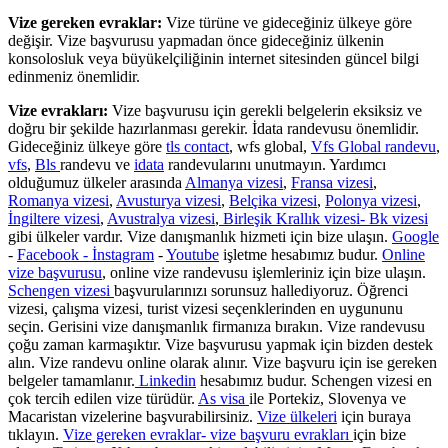
Vize gereken evraklar:
Vize türüne ve gideceğiniz ülkeye göre
değişir. Vize başvurusu yapmadan önce gideceğiniz ülkenin
konsolosluk veya büyükelçiliğinin internet sitesinden güncel bilgi
edinmeniz önemlidir.
Vize evrakları:
Vize başvurusu için gerekli belgelerin eksiksiz ve
doğru bir şekilde hazırlanması gerekir. İdata randevusu önemlidir.
Gideceğiniz ülkeye göre
tls contact
, wfs global,
Vfs Global randevu
,
vfs
,
Bls
randevu ve
idata
randevularını unutmayın. Yardımcı
olduğumuz ülkeler arasında
Almanya vizesi
,
Fransa vizesi
,
Romanya vizesi
,
Avusturya vizesi
,
Belçika vizesi
,
Polonya vizesi
,
İngiltere vizesi
,
Avustralya vizesi
,
Birleşik Krallık vizesi- Bk vizesi
gibi ülkeler vardır. Vize danışmanlık hizmeti için bize ulaşın.
Google
-
Facebook -
İnstagram
-
Youtube
işletme hesabımız budur.
Online
vize başvurusu
, online vize randevusu işlemleriniz için bize ulaşın.
Schengen vizesi
başvurularınızı sorunsuz hallediyoruz. Öğrenci
vizesi, çalışma vizesi, turist vizesi seçenklerinden en uygununu
seçin. Gerisini vize danışmanlık firmanıza bırakın. Vize randevusu
çoğu zaman karmaşıktır. Vize başvurusu yapmak için bizden destek
alın. Vize randevu online olarak alınır. Vize başvuru için ise gereken
belgeler tamamlanır.
Linkedin
hesabımız budur. Schengen vizesi en
çok tercih edilen vize türüdür.
As visa
ile Portekiz, Slovenya ve
Macaristan vizelerine başvurabilirsiniz.
Vize ülkeleri
için buraya
tıklayın.
Vize gereken evraklar- vize başvuru evrakları
için bize