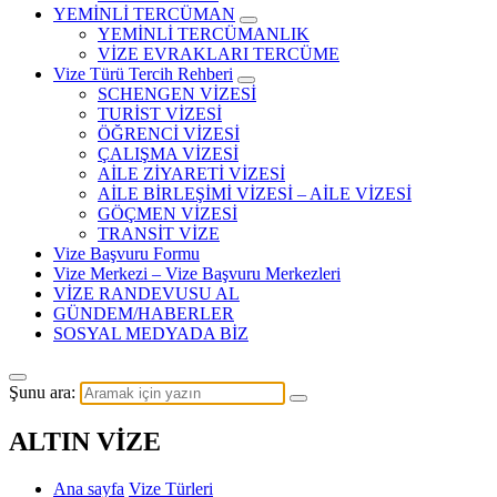
YEMİNLİ TERCÜMAN
YEMİNLİ TERCÜMANLIK
VİZE EVRAKLARI TERCÜME
Vize Türü Tercih Rehberi
SCHENGEN VİZESİ
TURİST VİZESİ
ÖĞRENCİ VİZESİ
ÇALIŞMA VİZESİ
AİLE ZİYARETİ VİZESİ
AİLE BİRLEŞİMİ VİZESİ – AİLE VİZESİ
GÖÇMEN VİZESİ
TRANSİT VİZE
Vize Başvuru Formu
Vize Merkezi – Vize Başvuru Merkezleri
VİZE RANDEVUSU AL
GÜNDEM/HABERLER
SOSYAL MEDYADA BİZ
Şunu ara:
ALTIN VİZE
Ana sayfa
Vize Türleri