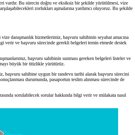
i vardır. Bu sürecin doğru ve eksiksiz bir şekilde yürütülmesi, vize
arşılaşabilecekleri zorlukları aşmalarına yardımcı oluyoruz. Bu şekilde
eki vize danışmanlık hizmetlerimiz, başvuru sahibinin seyahat amacına
bilgi verir ve başvuru sürecinde gerekli belgeleri temin etmede destek
ışmanlarımız, başvuru sahibinin sunması gereken belgeleri listeler ve
ayı büyük bir titizlikle yürütürüz.
z, başvuru sahibine uygun bir randevu tarihi alarak başvuru sürecini
 sonuçlanması durumunda, pasaportun teslim alınması sürecinde de
asında sorulabilecek sorular hakkında bilgi verir ve mülakata nasıl