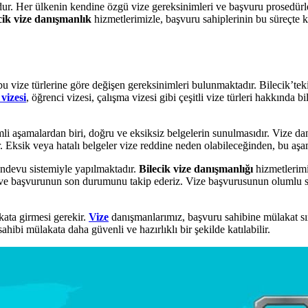
ur. Her ülkenin kendine özgü vize gereksinimleri ve başvuru prosedürler
cik vize danışmanlık
hizmetlerimizle, başvuru sahiplerinin bu süreçte k
 bu vize türlerine göre değişen gereksinimleri bulunmaktadır. Bilecik’t
 vizesi
, öğrenci vizesi, çalışma vizesi gibi çeşitli vize türleri hakkında 
i aşamalardan biri, doğru ve eksiksiz belgelerin sunulmasıdır. Vize dan
r. Eksik veya hatalı belgeler vize reddine neden olabileceğinden, bu aşam
andevu sistemiyle yapılmaktadır.
Bilecik vize danışmanlığı
hizmetlerimi
ar ve başvurunun son durumunu takip ederiz. Vize başvurusunun olumlu
kata girmesi gerekir.
Vize
danışmanlarımız, başvuru sahibine mülakat sır
ibi mülakata daha güvenli ve hazırlıklı bir şekilde katılabilir.