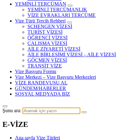
YEMİNLİ TERCÜMAN
YEMİNLİ TERCÜMANLIK
VİZE EVRAKLARI TERCÜME
Vize Türü Tercih Rehberi
SCHENGEN VİZESİ
TURİST VİZESİ
ÖĞRENCİ VİZESİ
ÇALIŞMA VİZESİ
AİLE ZİYARETİ VİZESİ
AİLE BİRLEŞİMİ VİZESİ – AİLE VİZESİ
GÖÇMEN VİZESİ
TRANSİT VİZE
Vize Başvuru Formu
Vize Merkezi – Vize Başvuru Merkezleri
VİZE RANDEVUSU AL
GÜNDEM/HABERLER
SOSYAL MEDYADA BİZ
Şunu ara:
E-VİZE
Ana sayfa
Vize Türleri