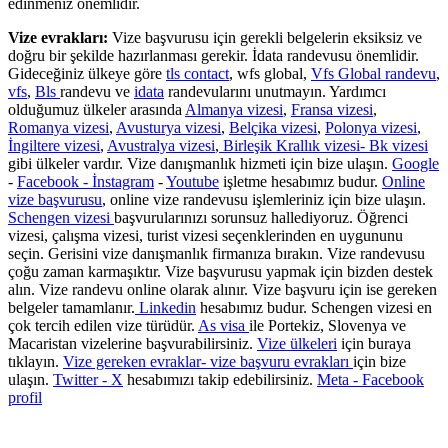
edinmeniz önemlidir.
Vize evrakları:
Vize başvurusu için gerekli belgelerin eksiksiz ve
doğru bir şekilde hazırlanması gerekir. İdata randevusu önemlidir.
Gideceğiniz ülkeye göre
tls contact
, wfs global,
Vfs Global randevu
,
vfs
,
Bls
randevu ve
idata
randevularını unutmayın. Yardımcı
olduğumuz ülkeler arasında
Almanya vizesi
,
Fransa vizesi
,
Romanya vizesi
,
Avusturya vizesi
,
Belçika vizesi
,
Polonya vizesi
,
İngiltere vizesi
,
Avustralya vizesi
,
Birleşik Krallık vizesi- Bk vizesi
gibi ülkeler vardır. Vize danışmanlık hizmeti için bize ulaşın.
Google
-
Facebook -
İnstagram
-
Youtube
işletme hesabımız budur.
Online
vize başvurusu
, online vize randevusu işlemleriniz için bize ulaşın.
Schengen vizesi
başvurularınızı sorunsuz hallediyoruz. Öğrenci
vizesi, çalışma vizesi, turist vizesi seçenklerinden en uygununu
seçin. Gerisini vize danışmanlık firmanıza bırakın. Vize randevusu
çoğu zaman karmaşıktır. Vize başvurusu yapmak için bizden destek
alın. Vize randevu online olarak alınır. Vize başvuru için ise gereken
belgeler tamamlanır.
Linkedin
hesabımız budur. Schengen vizesi en
çok tercih edilen vize türüdür.
As visa
ile Portekiz, Slovenya ve
Macaristan vizelerine başvurabilirsiniz.
Vize ülkeleri
için buraya
tıklayın.
Vize gereken evraklar- vize başvuru evrakları
için bize
ulaşın.
Twitter - X
hesabımızı takip edebilirsiniz.
Meta - Facebook
profil