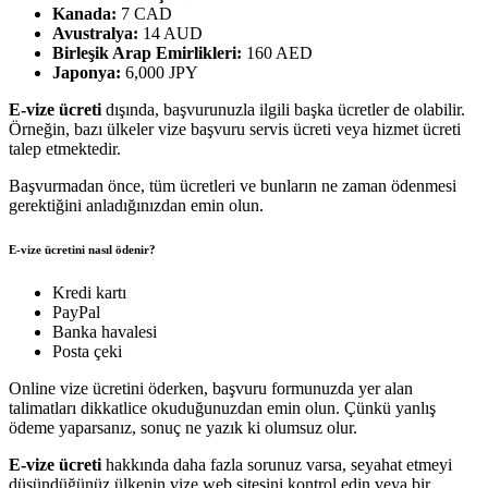
Kanada:
7 CAD
Avustralya:
14 AUD
Birleşik Arap Emirlikleri:
160 AED
Japonya:
6,000 JPY
E-vize ücreti
dışında, başvurunuzla ilgili başka ücretler de olabilir.
Örneğin, bazı ülkeler vize başvuru servis ücreti veya hizmet ücreti
talep etmektedir.
Başvurmadan önce, tüm ücretleri ve bunların ne zaman ödenmesi
gerektiğini anladığınızdan emin olun.
E-vize ücretini nasıl ödenir?
Kredi kartı
PayPal
Banka havalesi
Posta çeki
Online vize ücretini öderken, başvuru formunuzda yer alan
talimatları dikkatlice okuduğunuzdan emin olun. Çünkü yanlış
ödeme yaparsanız, sonuç ne yazık ki olumsuz olur.
E-vize ücreti
hakkında daha fazla sorunuz varsa, seyahat etmeyi
düşündüğünüz ülkenin vize web sitesini kontrol edin veya bir