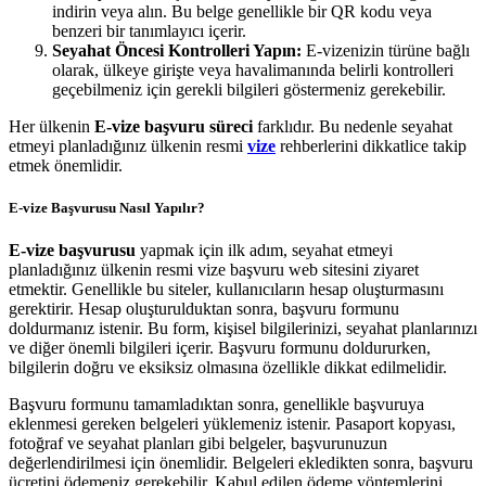
indirin veya alın. Bu belge genellikle bir QR kodu veya
benzeri bir tanımlayıcı içerir.
Seyahat Öncesi Kontrolleri Yapın:
E-vizenizin türüne bağlı
olarak, ülkeye girişte veya havalimanında belirli kontrolleri
geçebilmeniz için gerekli bilgileri göstermeniz gerekebilir.
Her ülkenin
E-vize
başvuru süreci
farklıdır. Bu nedenle seyahat
etmeyi planladığınız ülkenin resmi
vize
rehberlerini dikkatlice takip
etmek önemlidir.
E-vize Başvurusu Nasıl Yapılır?
E-vize başvurusu
yapmak için ilk adım, seyahat etmeyi
planladığınız ülkenin resmi vize başvuru web sitesini ziyaret
etmektir. Genellikle bu siteler, kullanıcıların hesap oluşturmasını
gerektirir. Hesap oluşturulduktan sonra, başvuru formunu
doldurmanız istenir. Bu form, kişisel bilgilerinizi, seyahat planlarınızı
ve diğer önemli bilgileri içerir. Başvuru formunu doldururken,
bilgilerin doğru ve eksiksiz olmasına özellikle dikkat edilmelidir.
Başvuru formunu tamamladıktan sonra, genellikle başvuruya
eklenmesi gereken belgeleri yüklemeniz istenir. Pasaport kopyası,
fotoğraf ve seyahat planları gibi belgeler, başvurunuzun
değerlendirilmesi için önemlidir. Belgeleri ekledikten sonra, başvuru
ücretini ödemeniz gerekebilir. Kabul edilen ödeme yöntemlerini