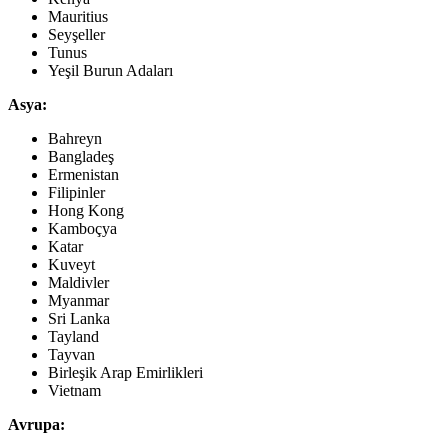
Mauritius
Seyşeller
Tunus
Yeşil Burun Adaları
Asya:
Bahreyn
Bangladeş
Ermenistan
Filipinler
Hong Kong
Kamboçya
Katar
Kuveyt
Maldivler
Myanmar
Sri Lanka
Tayland
Tayvan
Birleşik Arap Emirlikleri
Vietnam
Avrupa: