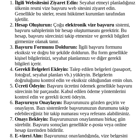
İlgili Websitesini Ziyaret Edin:
Seyahat etmeyi planladığınız
ülkenin resmi vize başvuru web sitesini ziyaret edin.
Genellikle bu siteler, resmi hükümet kurumları tarafından
işletilir.
Hesap Oluşturun:
Çoğu
elektronik vize başvuru
sistemi,
başvuru sahiplerinin bir hesap oluşturmasını gerektirir. Bu
hesap, başvuru sürecinizi takip etmenize ve gerekli bilgileri
girmenize olanak tanır.
Başvuru Formunu Doldurun:
İlgili başvuru formunu
eksiksiz ve doğru bir şekilde doldurun. Bu form genellikle
kişisel bilgilerinizi, seyahat planlarınızı ve diğer gerekli
bilgileri içerir.
Gerekli Belgeleri Ekleyin:
Talep edilen belgeleri (pasaport,
fotoğraf, seyahat planları vb.) yükleyin. Belgelerin
doğruluğunu kontrol edin ve eksiksiz olduğundan emin olun.
Ücreti Ödeyin:
Başvuru ücretini ödemek genellikle başvuru
sürecinin bir parçasıdır. Kabul edilen ödeme yöntemlerini
kontrol edin ve gerekli ücreti ödeyin.
Başvuruyu Onaylayın:
Başvurunuzu gözden geçirin ve
onaylayın. Bazı sistemlerde başvurunuzun durumunu takip
edebileceğiniz bir takip numarası veya referans alabilirsiniz.
Onayı Bekleyin:
Başvurunuzun onaylanması birkaç gün
sürebilir. Başvuru sonuçları genellikle e-posta veya online
hesap üzerinden bildirilir.
E-vizeyi Alın:
Başvurunuz onaylandığında, vize belgesini