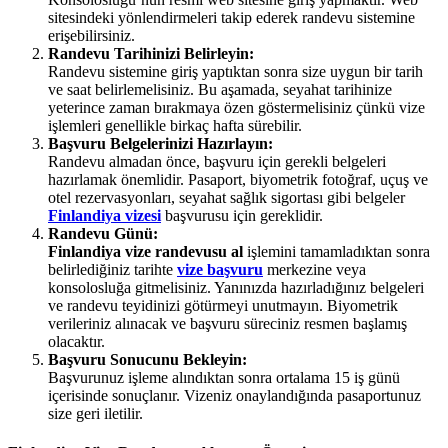
sitesindeki yönlendirmeleri takip ederek randevu sistemine
erişebilirsiniz.
Randevu Tarihinizi Belirleyin:
Randevu sistemine giriş yaptıktan sonra size uygun bir tarih
ve saat belirlemelisiniz. Bu aşamada, seyahat tarihinize
yeterince zaman bırakmaya özen göstermelisiniz çünkü vize
işlemleri genellikle birkaç hafta sürebilir.
Başvuru Belgelerinizi Hazırlayın:
Randevu almadan önce, başvuru için gerekli belgeleri
hazırlamak önemlidir. Pasaport, biyometrik fotoğraf, uçuş ve
otel rezervasyonları, seyahat sağlık sigortası gibi belgeler
Finlandiya vizesi
başvurusu için gereklidir.
Randevu Günü:
Finlandiya vize randevusu al
işlemini tamamladıktan sonra
belirlediğiniz tarihte
vize başvuru
merkezine veya
konsolosluğa gitmelisiniz. Yanınızda hazırladığınız belgeleri
ve randevu teyidinizi götürmeyi unutmayın. Biyometrik
verileriniz alınacak ve başvuru süreciniz resmen başlamış
olacaktır.
Başvuru Sonucunu Bekleyin:
Başvurunuz işleme alındıktan sonra ortalama 15 iş günü
içerisinde sonuçlanır. Vizeniz onaylandığında pasaportunuz
size geri iletilir.