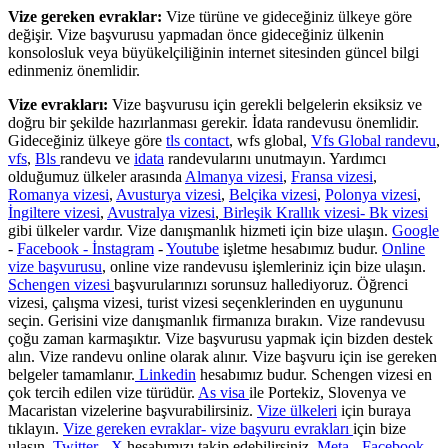
Vize gereken evraklar:
Vize türüne ve gideceğiniz ülkeye göre
değişir. Vize başvurusu yapmadan önce gideceğiniz ülkenin
konsolosluk veya büyükelçiliğinin internet sitesinden güncel bilgi
edinmeniz önemlidir.
Vize evrakları:
Vize başvurusu için gerekli belgelerin eksiksiz ve
doğru bir şekilde hazırlanması gerekir. İdata randevusu önemlidir.
Gideceğiniz ülkeye göre
tls contact
, wfs global,
Vfs Global randevu
,
vfs
,
Bls
randevu ve
idata
randevularını unutmayın. Yardımcı
olduğumuz ülkeler arasında
Almanya vizesi
,
Fransa vizesi
,
Romanya vizesi
,
Avusturya vizesi
,
Belçika vizesi
,
Polonya vizesi
,
İngiltere vizesi
,
Avustralya vizesi
,
Birleşik Krallık vizesi- Bk vizesi
gibi ülkeler vardır. Vize danışmanlık hizmeti için bize ulaşın.
Google
-
Facebook -
İnstagram
-
Youtube
işletme hesabımız budur.
Online
vize başvurusu
, online vize randevusu işlemleriniz için bize ulaşın.
Schengen vizesi
başvurularınızı sorunsuz hallediyoruz. Öğrenci
vizesi, çalışma vizesi, turist vizesi seçenklerinden en uygununu
seçin. Gerisini vize danışmanlık firmanıza bırakın. Vize randevusu
çoğu zaman karmaşıktır. Vize başvurusu yapmak için bizden destek
alın. Vize randevu online olarak alınır. Vize başvuru için ise gereken
belgeler tamamlanır.
Linkedin
hesabımız budur. Schengen vizesi en
çok tercih edilen vize türüdür.
As visa
ile Portekiz, Slovenya ve
Macaristan vizelerine başvurabilirsiniz.
Vize ülkeleri
için buraya
tıklayın.
Vize gereken evraklar- vize başvuru evrakları
için bize
ulaşın.
Twitter - X
hesabımızı takip edebilirsiniz.
Meta - Facebook