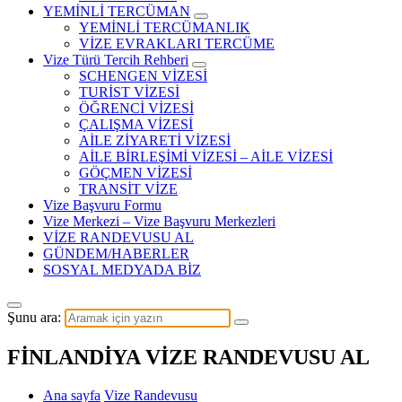
YEMİNLİ TERCÜMAN
YEMİNLİ TERCÜMANLIK
VİZE EVRAKLARI TERCÜME
Vize Türü Tercih Rehberi
SCHENGEN VİZESİ
TURİST VİZESİ
ÖĞRENCİ VİZESİ
ÇALIŞMA VİZESİ
AİLE ZİYARETİ VİZESİ
AİLE BİRLEŞİMİ VİZESİ – AİLE VİZESİ
GÖÇMEN VİZESİ
TRANSİT VİZE
Vize Başvuru Formu
Vize Merkezi – Vize Başvuru Merkezleri
VİZE RANDEVUSU AL
GÜNDEM/HABERLER
SOSYAL MEDYADA BİZ
Şunu ara:
FİNLANDİYA VİZE RANDEVUSU AL
Ana sayfa
Vize Randevusu