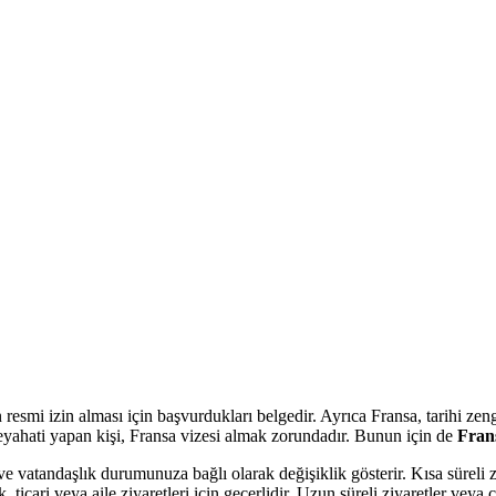
smi izin alması için başvurdukları belgedir. Ayrıca Fransa, tarihi zengin
 seyahati yapan kişi, Fransa vizesi almak zorundadır. Bunun için de
Frans
 ve vatandaşlık durumunuza bağlı olarak değişiklik gösterir. Kısa süreli 
icari veya aile ziyaretleri için geçerlidir. Uzun süreli ziyaretler veya