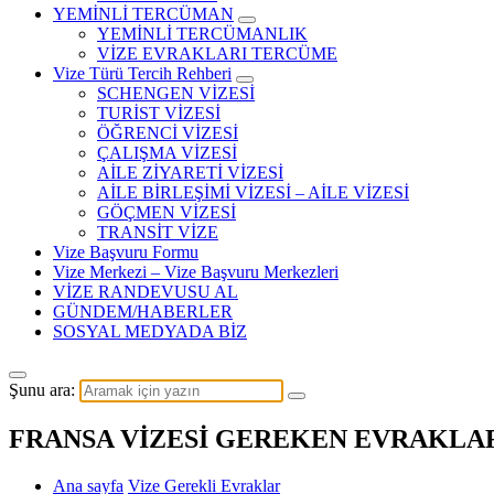
YEMİNLİ TERCÜMAN
YEMİNLİ TERCÜMANLIK
VİZE EVRAKLARI TERCÜME
Vize Türü Tercih Rehberi
SCHENGEN VİZESİ
TURİST VİZESİ
ÖĞRENCİ VİZESİ
ÇALIŞMA VİZESİ
AİLE ZİYARETİ VİZESİ
AİLE BİRLEŞİMİ VİZESİ – AİLE VİZESİ
GÖÇMEN VİZESİ
TRANSİT VİZE
Vize Başvuru Formu
Vize Merkezi – Vize Başvuru Merkezleri
VİZE RANDEVUSU AL
GÜNDEM/HABERLER
SOSYAL MEDYADA BİZ
Şunu ara:
FRANSA VİZESİ GEREKEN EVRAKLA
Ana sayfa
Vize Gerekli Evraklar