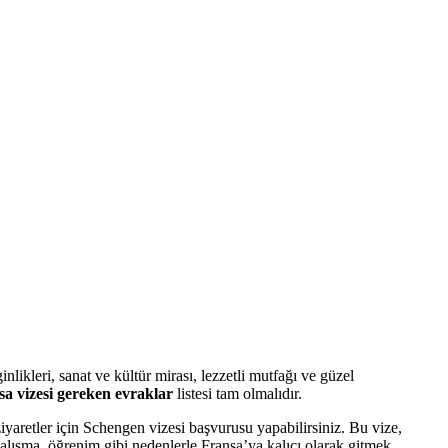
likleri, sanat ve kültür mirası, lezzetli mutfağı ve güzel
a vizesi gereken evraklar
listesi tam olmalıdır.
ziyaretler için Schengen vizesi başvurusu yapabilirsiniz. Bu vize,
 çalışma, öğrenim gibi nedenlerle Fransa’ya kalıcı olarak gitmek