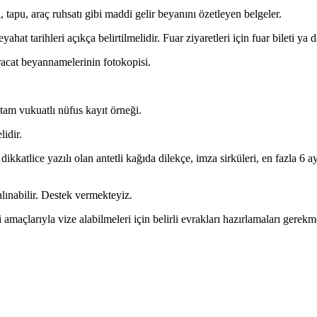
apu, araç ruhsatı gibi maddi gelir beyanını özetleyen belgeler.
eyahat tarihleri açıkça belirtilmelidir. Fuar ziyaretleri için fuar bileti 
hracat beyannamelerinin fotokopisi.
 tam vukuatlı nüfus kayıt örneği.
lidir.
e dikkatlice yazılı olan antetli kağıda dilekçe, imza sirküleri, en fazla 6 ay
 alınabilir. Destek vermekteyiz.
amaçlarıyla vize alabilmeleri için belirli evrakları hazırlamaları gerekm