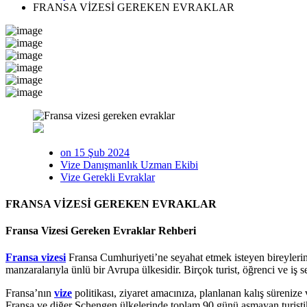
FRANSA VİZESİ GEREKEN EVRAKLAR
on 15 Şub 2024
Vize Danışmanlık Uzman Ekibi
Vize Gerekli Evraklar
FRANSA VİZESİ GEREKEN EVRAKLAR
Fransa Vizesi Gereken Evraklar Rehberi
Fransa vizesi
Fransa Cumhuriyeti’ne seyahat etmek isteyen bireylerin re
manzaralarıyla ünlü bir Avrupa ülkesidir. Birçok turist, öğrenci ve iş
Fransa’nın
vize
politikası, ziyaret amacınıza, planlanan kalış sürenize
Fransa ve diğer Schengen ülkelerinde toplam 90 günü aşmayan turistik, t