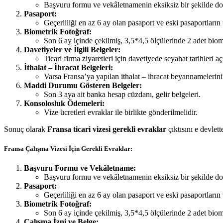
Başvuru formu ve vekâletnamenin eksiksiz bir şekilde d
Pasaport:
Geçerliliği en az 6 ay olan pasaport ve eski pasaportların
Biometrik Fotoğraf:
Son 6 ay içinde çekilmiş, 3,5*4,5 ölçülerinde 2 adet biom
Davetiyeler ve İlgili Belgeler:
Ticari firma ziyaretleri için davetiyede seyahat tarihleri açı
İthalat – İhracat Belgeleri:
Varsa Fransa’ya yapılan ithalat – ihracat beyannamelerini
Maddi Durumu Gösteren Belgeler:
Son 3 aya ait banka hesap cüzdanı, gelir belgeleri.
Konsolosluk Ödemeleri:
Vize ücretleri evraklar ile birlikte gönderilmelidir.
Sonuç olarak
Fransa ticari vizesi gerekli evraklar
çıktısını e devlette
Fransa Çalışma Vizesi İçin Gerekli Evraklar:
Başvuru Formu ve Vekâletname:
Başvuru formu ve vekâletnamenin eksiksiz bir şekilde d
Pasaport:
Geçerliliği en az 6 ay olan pasaport ve eski pasaportların
Biometrik Fotoğraf:
Son 6 ay içinde çekilmiş, 3,5*4,5 ölçülerinde 2 adet biom
Çalışma İzni ve Belge: