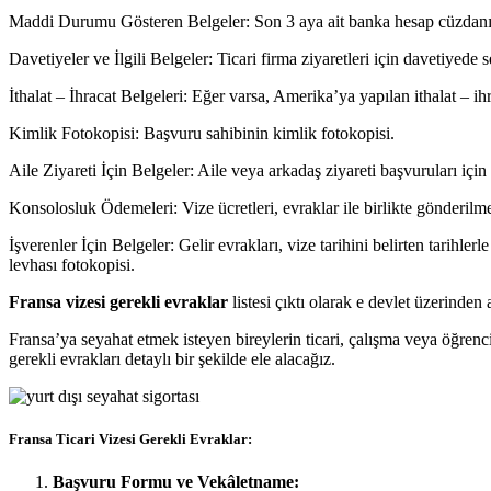
Maddi Durumu Gösteren Belgeler: Son 3 aya ait banka hesap cüzdanı, t
Davetiyeler ve İlgili Belgeler: Ticari firma ziyaretleri için davetiyede s
İthalat – İhracat Belgeleri: Eğer varsa, Amerika’ya yapılan ithalat – i
Kimlik Fotokopisi: Başvuru sahibinin kimlik fotokopisi.
Aile Ziyareti İçin Belgeler: Aile veya arkadaş ziyareti başvuruları için
Konsolosluk Ödemeleri: Vize ücretleri, evraklar ile birlikte gönderilme
İşverenler İçin Belgeler: Gelir evrakları, vize tarihini belirten tarihlerl
levhası fotokopisi.
Fransa vizesi gerekli evraklar
listesi çıktı olarak e devlet üzerinden
Fransa’ya seyahat etmek isteyen bireylerin ticari, çalışma veya öğrenci 
gerekli evrakları detaylı bir şekilde ele alacağız.
Fransa Ticari Vizesi Gerekli Evraklar:
Başvuru Formu ve Vekâletname: