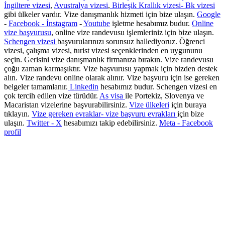
İngiltere vizesi
,
Avustralya vizesi
,
Birleşik Krallık vizesi- Bk vizesi
gibi ülkeler vardır. Vize danışmanlık hizmeti için bize ulaşın.
Google
-
Facebook -
İnstagram
-
Youtube
işletme hesabımız budur.
Online
vize başvurusu
, online vize randevusu işlemleriniz için bize ulaşın.
Schengen vizesi
başvurularınızı sorunsuz hallediyoruz. Öğrenci
vizesi, çalışma vizesi, turist vizesi seçenklerinden en uygununu
seçin. Gerisini vize danışmanlık firmanıza bırakın. Vize randevusu
çoğu zaman karmaşıktır. Vize başvurusu yapmak için bizden destek
alın. Vize randevu online olarak alınır. Vize başvuru için ise gereken
belgeler tamamlanır.
Linkedin
hesabımız budur. Schengen vizesi en
çok tercih edilen vize türüdür.
As visa
ile Portekiz, Slovenya ve
Macaristan vizelerine başvurabilirsiniz.
Vize ülkeleri
için buraya
tıklayın.
Vize gereken evraklar- vize başvuru evrakları
için bize
ulaşın.
Twitter - X
hesabımızı takip edebilirsiniz.
Meta - Facebook
profil