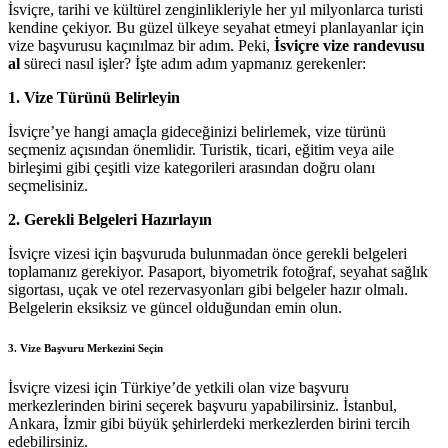
İsviçre, tarihi ve kültürel zenginlikleriyle her yıl milyonlarca turisti
kendine çekiyor. Bu güzel ülkeye seyahat etmeyi planlayanlar için
vize başvurusu kaçınılmaz bir adım. Peki,
İsviçre vize randevusu
al
süreci nasıl işler? İşte adım adım yapmanız gerekenler:
1. Vize Türünü Belirleyin
İsviçre’ye hangi amaçla gideceğinizi belirlemek, vize türünü
seçmeniz açısından önemlidir. Turistik, ticari, eğitim veya aile
birleşimi gibi çeşitli vize kategorileri arasından doğru olanı
seçmelisiniz.
2. Gerekli Belgeleri Hazırlayın
İsviçre vizesi için başvuruda bulunmadan önce gerekli belgeleri
toplamanız gerekiyor. Pasaport, biyometrik fotoğraf, seyahat sağlık
sigortası, uçak ve otel rezervasyonları gibi belgeler hazır olmalı.
Belgelerin eksiksiz ve güncel olduğundan emin olun.
3. Vize Başvuru Merkezini Seçin
İsviçre vizesi için Türkiye’de yetkili olan vize başvuru
merkezlerinden birini seçerek başvuru yapabilirsiniz. İstanbul,
Ankara, İzmir gibi büyük şehirlerdeki merkezlerden birini tercih
edebilirsiniz.