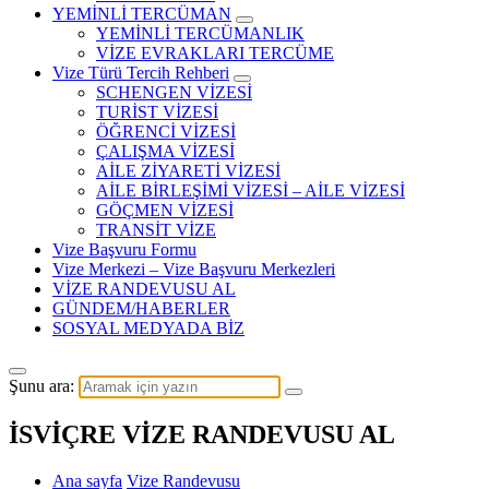
YEMİNLİ TERCÜMAN
YEMİNLİ TERCÜMANLIK
VİZE EVRAKLARI TERCÜME
Vize Türü Tercih Rehberi
SCHENGEN VİZESİ
TURİST VİZESİ
ÖĞRENCİ VİZESİ
ÇALIŞMA VİZESİ
AİLE ZİYARETİ VİZESİ
AİLE BİRLEŞİMİ VİZESİ – AİLE VİZESİ
GÖÇMEN VİZESİ
TRANSİT VİZE
Vize Başvuru Formu
Vize Merkezi – Vize Başvuru Merkezleri
VİZE RANDEVUSU AL
GÜNDEM/HABERLER
SOSYAL MEDYADA BİZ
Şunu ara:
İSVİÇRE VİZE RANDEVUSU AL
Ana sayfa
Vize Randevusu