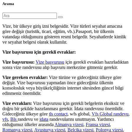
Arama
Vize, bir ülkeye giriş izni belgesidir. Vize türleri seyahat amacına
göre değişir (turistik, ticari, eğitim, vb.).Pasaport, bir ülkenin
vatandaşı olduğunuzu gösteren resmi belgedir. Seyahatlerde kimlik
ve seyahat belgesi olarak kullanılır.
Vize başvurusu için gerekli evraklar:
Vize başvurusu:
Vize başvurusu
için gerekli evrakları hazırladıktan
sonra vize randevusu alıp başvuru merkezine gitmeniz gerekir.
Vize gereken evraklar:
Vize türüne ve gideceğiniz ülkeye göre
değişir. Vize başvurusu yapmadan önce gideceğiniz ülkenin
konsolosluk veya büyükelçiliğinin internet sitesinden güncel bilgi
edinmeniz önemlidir.
Vize evrakları:
Vize başvurusu için gerekli belgelerin eksiksiz ve
doğru bir şekilde hazırlanması gerekir. İdata randevusu önemlidir.
Gideceğiniz ülkeye göre
tls contact
, wfs global,
Vfs Global randevu
,
vfs
,
Bls
randevu ve
idata
randevularını unutmayın. Yardımcı
olduğumuz ülkeler arasında
Almanya vizesi
,
Fransa vizesi
,
Romanya vizesi
,
Avusturya vizesi
,
Belçika vizesi
,
Polonya vizesi
,