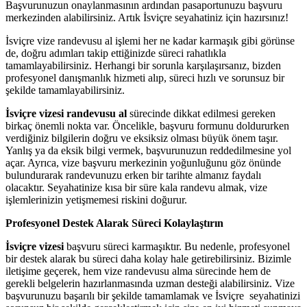
Başvurunuzun onaylanmasının ardından pasaportunuzu başvuru
merkezinden alabilirsiniz. Artık İsviçre seyahatiniz için hazırsınız!
İsviçre vize randevusu al işlemi her ne kadar karmaşık gibi görünse
de, doğru adımları takip ettiğinizde süreci rahatlıkla
tamamlayabilirsiniz. Herhangi bir sorunla karşılaşırsanız, bizden
profesyonel danışmanlık hizmeti alıp, süreci hızlı ve sorunsuz bir
şekilde tamamlayabilirsiniz.
İsviçre vizesi randevusu al
sürecinde dikkat edilmesi gereken
birkaç önemli nokta var. Öncelikle, başvuru formunu doldururken
verdiğiniz bilgilerin doğru ve eksiksiz olması büyük önem taşır.
Yanlış ya da eksik bilgi vermek, başvurunuzun reddedilmesine yol
açar. Ayrıca, vize başvuru merkezinin yoğunluğunu göz önünde
bulundurarak randevunuzu erken bir tarihte almanız faydalı
olacaktır. Seyahatinize kısa bir süre kala randevu almak, vize
işlemlerinizin yetişmemesi riskini doğurur.
Profesyonel Destek Alarak Süreci Kolaylaştırın
İsviçre vizesi
başvuru süreci karmaşıktır. Bu nedenle, profesyonel
bir destek alarak bu süreci daha kolay hale getirebilirsiniz. Bizimle
iletişime geçerek, hem vize randevusu alma sürecinde hem de
gerekli belgelerin hazırlanmasında uzman desteği alabilirsiniz. Vize
başvurunuzu başarılı bir şekilde tamamlamak ve İsviçre seyahatinizi