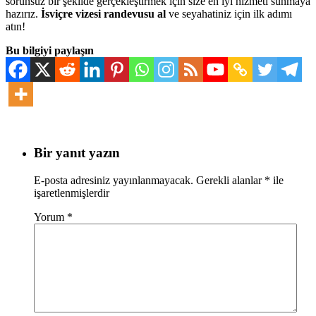
sorunsuz bir şekilde gerçekleştirmek için size en iyi hizmeti sunmaya
hazırız.
İsviçre vizesi randevusu al
ve seyahatiniz için ilk adımı
atın!
Bu bilgiyi paylaşın
Bir yanıt yazın
E-posta adresiniz yayınlanmayacak.
Gerekli alanlar
*
ile
işaretlenmişlerdir
Yorum
*