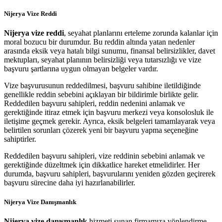
Nijerya Vize Reddi
Nijerya vize reddi
, seyahat planlarını erteleme zorunda kalanlar için
moral bozucu bir durumdur. Bu reddin altında yatan nedenler
arasında eksik veya hatalı bilgi sunumu, finansal belirsizlikler, davet
mektupları, seyahat planının belirsizliği veya tutarsızlığı ve vize
başvuru şartlarına uygun olmayan belgeler vardır.
Vize başvurusunun reddedilmesi, başvuru sahibine iletildiğinde
genellikle reddin sebebini açıklayan bir bildirimle birlikte gelir.
Reddedilen başvuru sahipleri, reddin nedenini anlamak ve
gerektiğinde itiraz etmek için başvuru merkezi veya konsolosluk ile
iletişime geçmek gerekir. Ayrıca, eksik belgeleri tamamlayarak veya
belirtilen sorunları çözerek yeni bir başvuru yapma seçeneğine
sahiptirler.
Reddedilen başvuru sahipleri, vize reddinin sebebini anlamak ve
gerektiğinde düzeltmek için dikkatlice hareket etmelidirler. Her
durumda, başvuru sahipleri, başvurularını yeniden gözden geçirerek
başvuru sürecine daha iyi hazırlanabilirler.
Nijerya Vize Danışmanlık
Nijerya vize danışmanlık
hizmeti sunan firmamıza yönlendirme