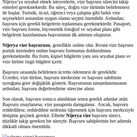
Nijerya’ya seyahat etmek isteyenlerin, vize başvuru sürecini takip
etmeleri gerekmektedir. Bu süreç, doğru vize türünün belirlenmesi
ile başlar. Turistik, ticari, öğrenci veya çalışma gibi farklı vize
seçenekleri arasından uygun olanın seçimi önemlidir. Ardından,
başvuru için gerekli belgelerin toplanması gerekmektedir. Pasaport,
vize başvuru formu, biyometrik fotoğraf ve seyahat planı gibi
belgelerin hazırlanması başvurunun ilk adımını oluşturur.
Nijerya vize başvurusu
, genellikle online olur. Resmi vize başvuru
portalı üzerinden online başvuru formunun doldurulması
gerekmektedir. Bu form, kişisel bilgilerin yanı sıra seyahat planı ve
vize türüne özgü bilgileri içerir.
Başvuru sırasında belirlenen ücretin ödenmesi de gereklidir.
Ücretler, vize türüne, başvuru merkezine ve başvuru sahibinin
uyruğuna göre değişiklik gösterir. Başvurunun tamamlanmasının
ardından, başvuru değerlendirme sürecine alınır.
Son olarak, başvuru sonucu alındıktan sonra gerekli adımlar atılır.
Başvuru onaylanırsa, vize pasaporta damgalanır. Ancak, başvuru
reddedilirse, reddedilme nedenini öğrenmek için başvuru merkeziyle
iletişime geçmek gerekir. Elbette
Nijerya vize
başvuru süreci,
titizlikle takip gereken bir süreçtir. Başvuru sahiplerinin her adımda
dikkatli olması önemlidir.