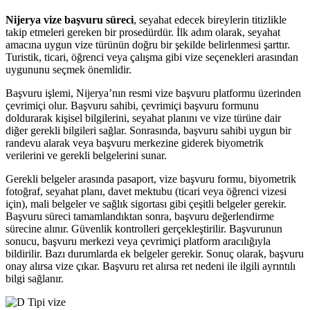
Nijerya vize başvuru süreci
, seyahat edecek bireylerin titizlikle
takip etmeleri gereken bir prosedürdür. İlk adım olarak, seyahat
amacına uygun vize türünün doğru bir şekilde belirlenmesi şarttır.
Turistik, ticari, öğrenci veya çalışma gibi vize seçenekleri arasından
uygununu seçmek önemlidir.
Başvuru işlemi, Nijerya’nın resmi vize başvuru platformu üzerinden
çevrimiçi olur. Başvuru sahibi, çevrimiçi başvuru formunu
doldurarak kişisel bilgilerini, seyahat planını ve vize türüne dair
diğer gerekli bilgileri sağlar. Sonrasında, başvuru sahibi uygun bir
randevu alarak veya başvuru merkezine giderek biyometrik
verilerini ve gerekli belgelerini sunar.
Gerekli belgeler arasında pasaport, vize başvuru formu, biyometrik
fotoğraf, seyahat planı, davet mektubu (ticari veya öğrenci vizesi
için), mali belgeler ve sağlık sigortası gibi çeşitli belgeler gerekir.
Başvuru süreci tamamlandıktan sonra, başvuru değerlendirme
sürecine alınır. Güvenlik kontrolleri gerçekleştirilir. Başvurunun
sonucu, başvuru merkezi veya çevrimiçi platform aracılığıyla
bildirilir. Bazı durumlarda ek belgeler gerekir. Sonuç olarak, başvuru
onay alırsa vize çıkar. Başvuru ret alırsa ret nedeni ile ilgili ayrıntılı
bilgi sağlanır.