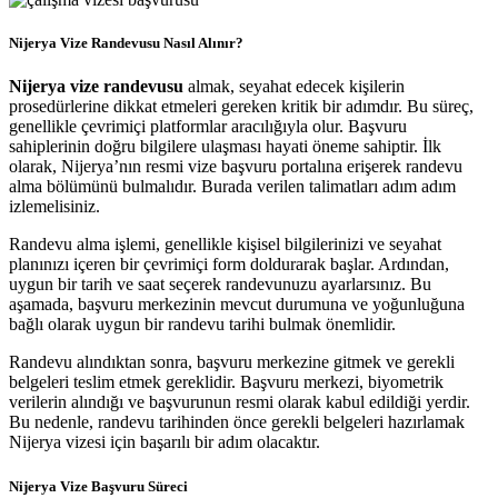
Nijerya Vize Randevusu Nasıl Alınır?
Nijerya vize randevusu
almak, seyahat edecek kişilerin
prosedürlerine dikkat etmeleri gereken kritik bir adımdır. Bu süreç,
genellikle çevrimiçi platformlar aracılığıyla olur. Başvuru
sahiplerinin doğru bilgilere ulaşması hayati öneme sahiptir. İlk
olarak, Nijerya’nın resmi vize başvuru portalına erişerek randevu
alma bölümünü bulmalıdır. Burada verilen talimatları adım adım
izlemelisiniz.
Randevu alma işlemi, genellikle kişisel bilgilerinizi ve seyahat
planınızı içeren bir çevrimiçi form doldurarak başlar. Ardından,
uygun bir tarih ve saat seçerek randevunuzu ayarlarsınız. Bu
aşamada, başvuru merkezinin mevcut durumuna ve yoğunluğuna
bağlı olarak uygun bir randevu tarihi bulmak önemlidir.
Randevu alındıktan sonra, başvuru merkezine gitmek ve gerekli
belgeleri teslim etmek gereklidir. Başvuru merkezi, biyometrik
verilerin alındığı ve başvurunun resmi olarak kabul edildiği yerdir.
Bu nedenle, randevu tarihinden önce gerekli belgeleri hazırlamak
Nijerya vizesi için başarılı bir adım olacaktır.
Nijerya Vize Başvuru Süreci