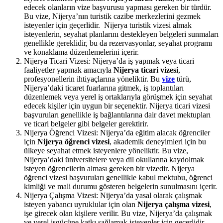
edecek olanların vize başvurusu yapması gereken bir türdür.
Bu vize, Nijerya’nın turistik cazibe merkezlerini gezmek
isteyenler için geçerlidir. Nijerya turistik vizesi almak
isteyenlerin, seyahat planlarını destekleyen belgeleri sunmaları
genellikle gereklidir, bu da rezervasyonlar, seyahat programı
ve konaklama düzenlemelerini içerir.
Nijerya Ticari Vizesi: Nijerya’da iş yapmak veya ticari
faaliyetler yapmak amacıyla
Nijerya ticari vizesi
,
profesyonellerin ihtiyaçlarına yöneliktir. Bu
vize
türü,
Nijerya’daki ticaret fuarlarına gitmek, iş toplantıları
düzenlemek veya yerel iş ortaklarıyla görüşmek için seyahat
edecek kişiler için uygun bir seçenektir. Nijerya ticari vizesi
başvuruları genellikle iş bağlantılarına dair davet mektupları
ve ticari belgeler gibi belgeler gerektirir.
Nijerya Öğrenci Vizesi: Nijerya’da eğitim alacak öğrenciler
için
Nijerya öğrenci vizesi
, akademik deneyimleri için bu
ülkeye seyahat etmek isteyenlere yöneliktir. Bu vize,
Nijerya’daki üniversitelere veya dil okullarına kaydolmak
isteyen öğrencilerin alması gereken bir vizedir. Nijerya
öğrenci vizesi başvuruları genellikle kabul mektubu, öğrenci
kimliği ve mali durumu gösteren belgelerin sunulmasını içerir.
Nijerya Çalışma Vizesi: Nijerya’da yasal olarak çalışmak
isteyen yabancı uyruklular için olan
Nijerya çalışma vizesi
,
işe girecek olan kişilere verilir. Bu vize, Nijerya’da çalışmak
ve yerel işgücüne katkı sağlamak isteyenler için geçerlidir.