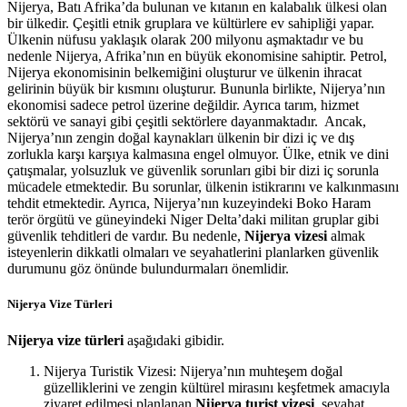
Nijerya, Batı Afrika’da bulunan ve kıtanın en kalabalık ülkesi olan
bir ülkedir. Çeşitli etnik gruplara ve kültürlere ev sahipliği yapar.
Ülkenin nüfusu yaklaşık olarak 200 milyonu aşmaktadır ve bu
nedenle Nijerya, Afrika’nın en büyük ekonomisine sahiptir. Petrol,
Nijerya ekonomisinin belkemiğini oluşturur ve ülkenin ihracat
gelirinin büyük bir kısmını oluşturur. Bununla birlikte, Nijerya’nın
ekonomisi sadece petrol üzerine değildir. Ayrıca tarım, hizmet
sektörü ve sanayi gibi çeşitli sektörlere dayanmaktadır. Ancak,
Nijerya’nın zengin doğal kaynakları ülkenin bir dizi iç ve dış
zorlukla karşı karşıya kalmasına engel olmuyor. Ülke, etnik ve dini
çatışmalar, yolsuzluk ve güvenlik sorunları gibi bir dizi iç sorunla
mücadele etmektedir. Bu sorunlar, ülkenin istikrarını ve kalkınmasını
tehdit etmektedir. Ayrıca, Nijerya’nın kuzeyindeki Boko Haram
terör örgütü ve güneyindeki Niger Delta’daki militan gruplar gibi
güvenlik tehditleri de vardır. Bu nedenle,
Nijerya vizesi
almak
isteyenlerin dikkatli olmaları ve seyahatlerini planlarken güvenlik
durumunu göz önünde bulundurmaları önemlidir.
Nijerya Vize Türleri
Nijerya vize türleri
aşağıdaki gibidir.
Nijerya Turistik Vizesi: Nijerya’nın muhteşem doğal
güzelliklerini ve zengin kültürel mirasını keşfetmek amacıyla
ziyaret edilmesi planlanan
Nijerya turist vizesi
, seyahat