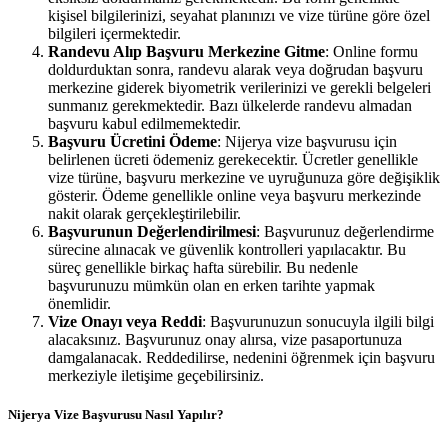
kişisel bilgilerinizi, seyahat planınızı ve vize türüne göre özel
bilgileri içermektedir.
Randevu Alıp Başvuru Merkezine Gitme
: Online formu
doldurduktan sonra, randevu alarak veya doğrudan başvuru
merkezine giderek biyometrik verilerinizi ve gerekli belgeleri
sunmanız gerekmektedir. Bazı ülkelerde randevu almadan
başvuru kabul edilmemektedir.
Başvuru Ücretini Ödeme
: Nijerya vize başvurusu için
belirlenen ücreti ödemeniz gerekecektir. Ücretler genellikle
vize türüne, başvuru merkezine ve uyruğunuza göre değişiklik
gösterir. Ödeme genellikle online veya başvuru merkezinde
nakit olarak gerçekleştirilebilir.
Başvurunun Değerlendirilmesi
: Başvurunuz değerlendirme
sürecine alınacak ve güvenlik kontrolleri yapılacaktır. Bu
süreç genellikle birkaç hafta sürebilir. Bu nedenle
başvurunuzu mümkün olan en erken tarihte yapmak
önemlidir.
Vize Onayı veya Reddi
: Başvurunuzun sonucuyla ilgili bilgi
alacaksınız. Başvurunuz onay alırsa, vize pasaportunuza
damgalanacak. Reddedilirse, nedenini öğrenmek için başvuru
merkeziyle iletişime geçebilirsiniz.
Nijerya Vize Başvurusu Nasıl Yapılır?