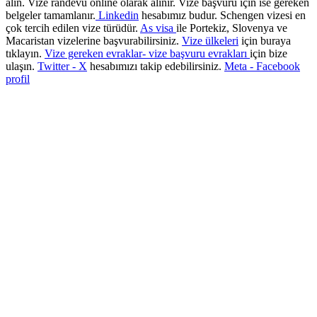
alın. Vize randevu online olarak alınır. Vize başvuru için ise gereken
belgeler tamamlanır.
Linkedin
hesabımız budur. Schengen vizesi en
çok tercih edilen vize türüdür.
As visa
ile Portekiz, Slovenya ve
Macaristan vizelerine başvurabilirsiniz.
Vize ülkeleri
için buraya
tıklayın.
Vize gereken evraklar- vize başvuru evrakları
için bize
ulaşın.
Twitter - X
hesabımızı takip edebilirsiniz.
Meta - Facebook
profil