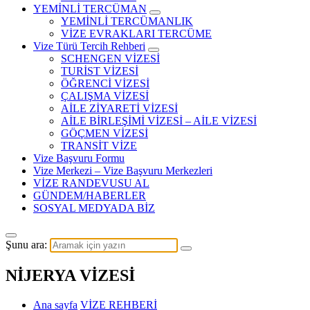
YEMİNLİ TERCÜMAN
YEMİNLİ TERCÜMANLIK
VİZE EVRAKLARI TERCÜME
Vize Türü Tercih Rehberi
SCHENGEN VİZESİ
TURİST VİZESİ
ÖĞRENCİ VİZESİ
ÇALIŞMA VİZESİ
AİLE ZİYARETİ VİZESİ
AİLE BİRLEŞİMİ VİZESİ – AİLE VİZESİ
GÖÇMEN VİZESİ
TRANSİT VİZE
Vize Başvuru Formu
Vize Merkezi – Vize Başvuru Merkezleri
VİZE RANDEVUSU AL
GÜNDEM/HABERLER
SOSYAL MEDYADA BİZ
Şunu ara:
NİJERYA VİZESİ
Ana sayfa
VİZE REHBERİ