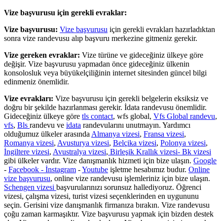
Vize başvurusu için gerekli evraklar:
Vize başvurusu:
Vize başvurusu
için gerekli evrakları hazırladıktan
sonra vize randevusu alıp başvuru merkezine gitmeniz gerekir.
Vize gereken evraklar:
Vize türüne ve gideceğiniz ülkeye göre
değişir. Vize başvurusu yapmadan önce gideceğiniz ülkenin
konsolosluk veya büyükelçiliğinin internet sitesinden güncel bilgi
edinmeniz önemlidir.
Vize evrakları:
Vize başvurusu için gerekli belgelerin eksiksiz ve
doğru bir şekilde hazırlanması gerekir. İdata randevusu önemlidir.
Gideceğiniz ülkeye göre
tls contact
, wfs global,
Vfs Global randevu
,
vfs
,
Bls
randevu ve
idata
randevularını unutmayın. Yardımcı
olduğumuz ülkeler arasında
Almanya vizesi
,
Fransa vizesi
,
Romanya vizesi
,
Avusturya vizesi
,
Belçika vizesi
,
Polonya vizesi
,
İngiltere vizesi
,
Avustralya vizesi
,
Birleşik Krallık vizesi- Bk vizesi
gibi ülkeler vardır. Vize danışmanlık hizmeti için bize ulaşın.
Google
-
Facebook -
İnstagram
-
Youtube
işletme hesabımız budur.
Online
vize başvurusu
, online vize randevusu işlemleriniz için bize ulaşın.
Schengen vizesi
başvurularınızı sorunsuz hallediyoruz. Öğrenci
vizesi, çalışma vizesi, turist vizesi seçenklerinden en uygununu
seçin. Gerisini vize danışmanlık firmanıza bırakın. Vize randevusu
çoğu zaman karmaşıktır. Vize başvurusu yapmak için bizden destek