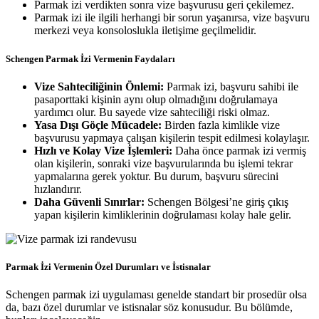
Parmak izi verdikten sonra vize başvurusu geri çekilemez.
Parmak izi ile ilgili herhangi bir sorun yaşanırsa, vize başvuru
merkezi veya konsoloslukla iletişime geçilmelidir.
Schengen Parmak İzi Vermenin Faydaları
Vize Sahteciliğinin Önlemi:
Parmak izi, başvuru sahibi ile
pasaporttaki kişinin aynı olup olmadığını doğrulamaya
yardımcı olur. Bu sayede vize sahteciliği riski olmaz.
Yasa Dışı Göçle Mücadele:
Birden fazla kimlikle vize
başvurusu yapmaya çalışan kişilerin tespit edilmesi kolaylaşır.
Hızlı ve Kolay Vize İşlemleri:
Daha önce parmak izi vermiş
olan kişilerin, sonraki vize başvurularında bu işlemi tekrar
yapmalarına gerek yoktur. Bu durum, başvuru sürecini
hızlandırır.
Daha Güvenli Sınırlar:
Schengen Bölgesi’ne giriş çıkış
yapan kişilerin kimliklerinin doğrulaması kolay hale gelir.
Parmak İzi Vermenin Özel Durumları ve İstisnalar
Schengen parmak izi uygulaması genelde standart bir prosedür olsa
da, bazı özel durumlar ve istisnalar söz konusudur. Bu bölümde,