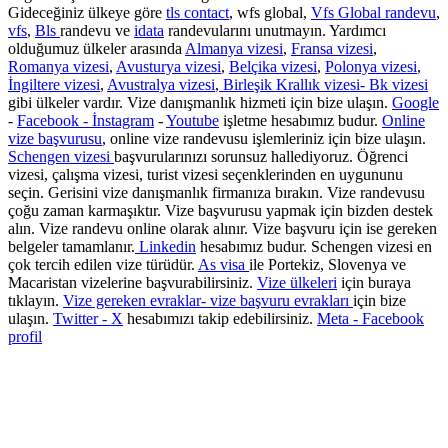
Gideceğiniz ülkeye göre
tls contact
, wfs global,
Vfs Global randevu
,
vfs
,
Bls
randevu ve
idata
randevularını unutmayın. Yardımcı
olduğumuz ülkeler arasında
Almanya vizesi
,
Fransa vizesi
,
Romanya vizesi
,
Avusturya vizesi
,
Belçika vizesi
,
Polonya vizesi
,
İngiltere vizesi
,
Avustralya vizesi
,
Birleşik Krallık vizesi- Bk vizesi
gibi ülkeler vardır. Vize danışmanlık hizmeti için bize ulaşın.
Google
-
Facebook -
İnstagram
-
Youtube
işletme hesabımız budur.
Online
vize başvurusu
, online vize randevusu işlemleriniz için bize ulaşın.
Schengen vizesi
başvurularınızı sorunsuz hallediyoruz. Öğrenci
vizesi, çalışma vizesi, turist vizesi seçenklerinden en uygununu
seçin. Gerisini vize danışmanlık firmanıza bırakın. Vize randevusu
çoğu zaman karmaşıktır. Vize başvurusu yapmak için bizden destek
alın. Vize randevu online olarak alınır. Vize başvuru için ise gereken
belgeler tamamlanır.
Linkedin
hesabımız budur. Schengen vizesi en
çok tercih edilen vize türüdür.
As visa
ile Portekiz, Slovenya ve
Macaristan vizelerine başvurabilirsiniz.
Vize ülkeleri
için buraya
tıklayın.
Vize gereken evraklar- vize başvuru evrakları
için bize
ulaşın.
Twitter - X
hesabımızı takip edebilirsiniz.
Meta - Facebook
profil