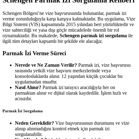
Schengen Parmak İzi Sorgulama Rehberi
Schengen Bölgesi’ne vize başvurusunda bulunanlar, parmak izi
verme zorunluluğuyla karşı karşıya kalmaktadır. Bu uygulama, Vize
Bilgi Sistemi (VIS) kapsamında 2015 yılından beri yürürlüktedir ve
vize sahteciliği ve yasa dışı göçle mücadelede önemli bir rol
oynamaktadır. Bu makalede,
Schengen parmak izi sorgulama
ile
ilgili tüm detayları kapsamlı bir şekilde ele alacağız.
Parmak İzi Verme Süreci
Nerede ve Ne Zaman Verilir?
Parmak izi, vize başvurusu
sırasında yetkili vize başvuru merkezlerinde veya
konsolosluklarda alınır. 12 yaşından küçük çocuklar bu
uygulamadan muaftır.
Nasıl Alınır?
Parmak izi tarayıcı aracılığıyla her on
parmaktan alınır ve dijital olarak kaydedilir. İşlem hızlı ve
acısızdır.
Parmak İzi Sorgulama
Neden Gereklidir?
Vize başvurusunun durumunu ve vize
alınıp alınmadığını kontrol etmek için parmak izi
sorgulanabilir.