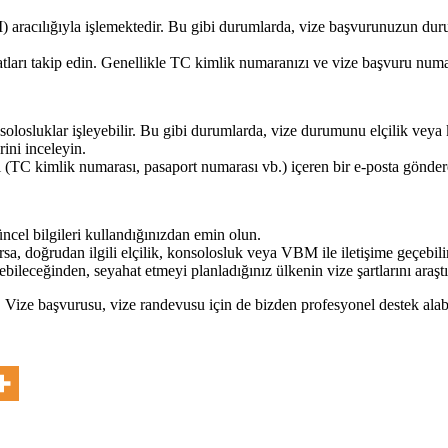
M) aracılığıyla işlemektedir. Bu gibi durumlarda, vize başvurunuzun 
arı takip edin. Genellikle TC kimlik numaranızı ve vize başvuru numar
olosluklar işleyebilir. Bu gibi durumlarda, vize durumunu elçilik veya 
rini inceleyin.
ri (TC kimlik numarası, pasaport numarası vb.) içeren bir e-posta göndere
el bilgileri kullandığınızdan emin olun.
sa, doğrudan ilgili elçilik, konsolosluk veya VBM ile iletişime geçebilir
rebileceğinden, seyahat etmeyi planladığınız ülkenin vize şartlarını araş
n. Vize başvurusu, vize randevusu için de bizden profesyonel destek ala