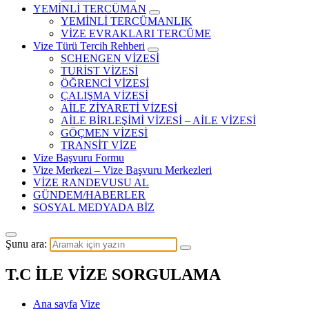
YEMİNLİ TERCÜMAN
YEMİNLİ TERCÜMANLIK
VİZE EVRAKLARI TERCÜME
Vize Türü Tercih Rehberi
SCHENGEN VİZESİ
TURİST VİZESİ
ÖĞRENCİ VİZESİ
ÇALIŞMA VİZESİ
AİLE ZİYARETİ VİZESİ
AİLE BİRLEŞİMİ VİZESİ – AİLE VİZESİ
GÖÇMEN VİZESİ
TRANSİT VİZE
Vize Başvuru Formu
Vize Merkezi – Vize Başvuru Merkezleri
VİZE RANDEVUSU AL
GÜNDEM/HABERLER
SOSYAL MEDYADA BİZ
Şunu ara:
T.C İLE VİZE SORGULAMA
Ana sayfa
Vize