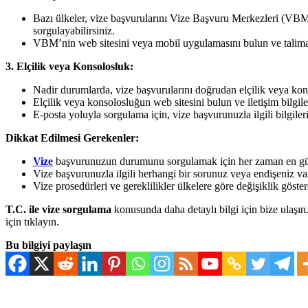
Bazı ülkeler, vize başvurularını Vize Başvuru Merkezleri (VB
sorgulayabilirsiniz.
VBM’nin web sitesini veya mobil uygulamasını bulun ve talimatl
3. Elçilik veya Konsolosluk:
Nadir durumlarda, vize başvurularını doğrudan elçilik veya kons
Elçilik veya konsolosluğun web sitesini bulun ve iletişim bilgile
E-posta yoluyla sorgulama için, vize başvurunuzla ilgili bilgile
Dikkat Edilmesi Gerekenler:
Vize
başvurunuzun durumunu sorgulamak için her zaman en günc
Vize başvurunuzla ilgili herhangi bir sorunuz veya endişeniz var
Vize prosedürleri ve gereklilikler ülkelere göre değişiklik göste
T.C. ile vize sorgulama
konusunda daha detaylı bilgi için bize ulaşı
için tıklayın.
Bu bilgiyi paylaşın