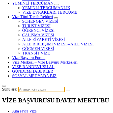
YEMİNLİ TERCÜMAN
YEMİNLİ TERCÜMANLIK
VİZE EVRAKLARI TERCÜME
Vize Türü Tercih Rehberi
SCHENGEN VİZESİ
TURİST VİZESİ
ÖĞRENCİ VİZESİ
ÇALIŞMA VİZESİ
AİLE ZİYARETİ VİZESİ
AİLE BİRLEŞİMİ VİZESİ – AİLE VİZESİ
GÖÇMEN VİZESİ
TRANSİT VİZE
Vize Başvuru Formu
Vize Merkezi – Vize Başvuru Merkezleri
VİZE RANDEVUSU AL
GÜNDEM/HABERLER
SOSYAL MEDYADA BİZ
Şunu ara:
VİZE BAŞVURUSU DAVET MEKTUBU
Ana sayfa
Vize