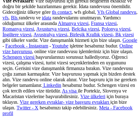
Vize evrakları:
Vize başvurusu için gerekli belgelerin eksiksiz ve
doğru bir şekilde hazırlanması gerekir. İdata randevusu önemlidir.
Gideceğiniz ülkeye göre
tls contact
, wfs global,
Vfs Global randevu
,
vfs
,
Bls
randevu ve
idata
randevularını unutmayın. Yardımcı
olduğumuz ülkeler arasında
Almanya vizesi
,
Fransa vizesi
,
Romanya vizesi
,
Avusturya vizesi
,
Belçika vizesi
,
Polonya vizesi
,
İngiltere vizesi
,
Avustralya vizesi
,
Birleşik Krallık vizesi- Bk vizesi
gibi ülkeler vardır. Vize danışmanlık hizmeti için bize ulaşın.
Google
-
Facebook -
İnstagram
-
Youtube
işletme hesabımız budur.
Online
vize başvurusu
, online vize randevusu işlemleriniz için bize ulaşın.
Schengen vizesi
başvurularınızı sorunsuz hallediyoruz. Öğrenci
vizesi, çalışma vizesi, turist vizesi seçenklerinden en uygununu
seçin. Gerisini vize danışmanlık firmanıza bırakın. Vize randevusu
çoğu zaman karmaşıktır. Vize başvurusu yapmak için bizden destek
alın. Vize randevu online olarak alınır. Vize başvuru için ise gereken
belgeler tamamlanır.
Linkedin
hesabımız budur. Schengen vizesi en
çok tercih edilen vize türüdür.
As visa
ile Portekiz, Slovenya ve
Macaristan vizelerine başvurabilirsiniz.
Vize ülkeleri
için buraya
tıklayın.
Vize gereken evraklar- vize başvuru evrakları
için bize
ulaşın.
Twitter - X
hesabımızı takip edebilirsiniz.
Meta - Facebook
profil