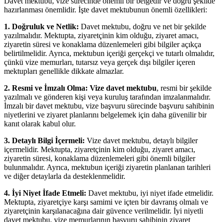
Davet mektubu, vize sürecinde önemli bir belgedir ve doğru şekilde
hazırlanması önemlidir. İşte davet mektubunun önemli özellikleri:
1. Doğruluk ve Netlik:
Davet mektubu, doğru ve net bir şekilde
yazılmalıdır. Mektupta, ziyaretçinin kim olduğu, ziyaret amacı,
ziyaretin süresi ve konaklama düzenlemeleri gibi bilgiler açıkça
belirtilmelidir. Ayrıca, mektubun içeriği gerçekçi ve tutarlı olmalıdır,
çünkü vize memurları, tutarsız veya gerçek dışı bilgiler içeren
mektupları genellikle dikkate almazlar.
2. Resmi ve İmzalı Olma:
Vize davet mektubu
, resmi bir şekilde
yazılmalı ve gönderen kişi veya kuruluş tarafından imzalanmalıdır.
İmzalı bir davet mektubu, vize başvuru sürecinde başvuru sahibinin
niyetlerini ve ziyaret planlarını belgelemek için daha güvenilir bir
kanıt olarak kabul olur.
3. Detaylı Bilgi İçermeli:
Vize davet mektubu, detaylı bilgiler
içermelidir. Mektupta, ziyaretçinin kim olduğu, ziyaret amacı,
ziyaretin süresi, konaklama düzenlemeleri gibi önemli bilgiler
bulunmalıdır. Ayrıca, mektubun içeriği ziyaretin planlanan tarihleri
ve diğer detaylarla da desteklenmelidir.
4. İyi Niyet İfade Etmeli:
Davet mektubu, iyi niyet ifade etmelidir.
Mektupta, ziyaretçiye karşı samimi ve içten bir davranış olmalı ve
ziyaretçinin karşılanacağına dair güvence verilmelidir. İyi niyetli
davet mektubu, vize memurlarının başvuru sahibinin ziyaret