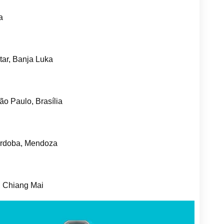
a
ar, Banja Luka
ão Paulo, Brasília
ordoba, Mendoza
 Chiang Mai