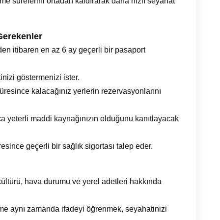
e sürelerini ortadan kaldırarak daha hızlı seyahat
Gerekenler
en itibaren en az 6 ay geçerli bir pasaport
inizi göstermenizi ister.
resince kalacağınız yerlerin rezervasyonlarını
 yeterli maddi kaynağınızın olduğunu kanıtlayacak
since geçerli bir sağlık sigortası talep eder.
ültürü, hava durumu ve yerel adetleri hakkında
ime aynı zamanda ifadeyi öğrenmek, seyahatinizi