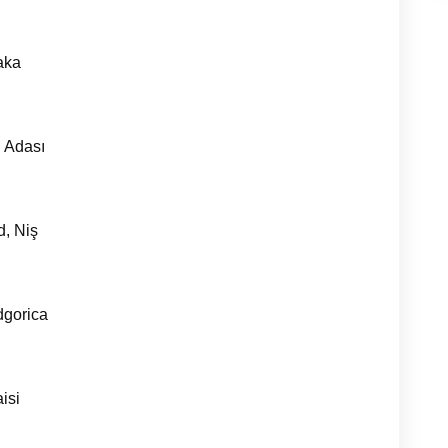
aka
u Adası
d, Niş
dgorica
aisi