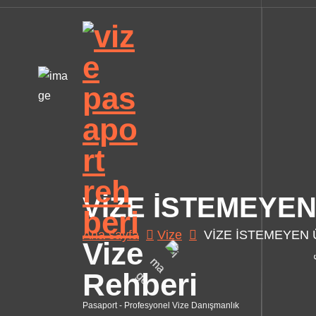
İ
ç
e
r
i
ğ
e
g
e
ç
VİZE İSTEMEYE
Ana sayfa
Vize
VİZE İSTEMEYEN
Vize
Rehberi
Pasaport - Profesyonel Vize Danışmanlık