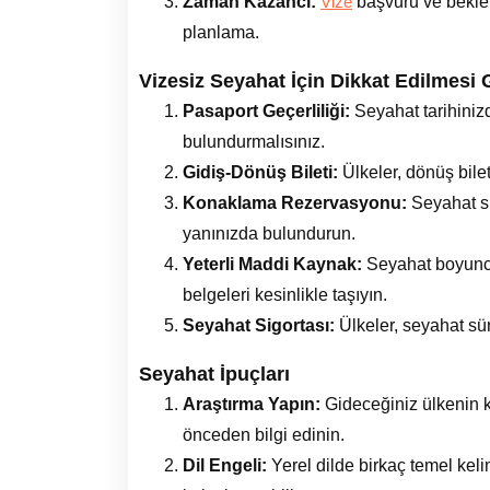
Zaman Kazancı:
başvuru ve beklem
Vize
planlama.
Vizesiz Seyahat İçin Dikkat Edilmesi 
Pasaport Geçerliliği:
Seyahat tarihinizd
bulundurmalısınız.
Gidiş-Dönüş Bileti:
Ülkeler, dönüş bilet
Konaklama Rezervasyonu:
Seyahat sü
yanınızda bulundurun.
Yeterli Maddi Kaynak:
Seyahat boyunca
belgeleri kesinlikle taşıyın.
Seyahat Sigortası:
Ülkeler, seyahat süre
Seyahat İpuçları
Araştırma Yapın:
Gideceğiniz ülkenin k
önceden bilgi edinin.
Dil Engeli:
Yerel dilde birkaç temel kel