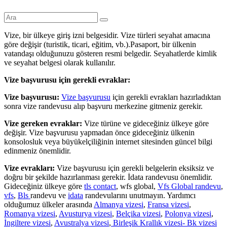
Vize, bir ülkeye giriş izni belgesidir. Vize türleri seyahat amacına
göre değişir (turistik, ticari, eğitim, vb.).Pasaport, bir ülkenin
vatandaşı olduğunuzu gösteren resmi belgedir. Seyahatlerde kimlik
ve seyahat belgesi olarak kullanılır.
Vize başvurusu için gerekli evraklar:
Vize başvurusu:
Vize başvurusu
için gerekli evrakları hazırladıktan
sonra vize randevusu alıp başvuru merkezine gitmeniz gerekir.
Vize gereken evraklar:
Vize türüne ve gideceğiniz ülkeye göre
değişir. Vize başvurusu yapmadan önce gideceğiniz ülkenin
konsolosluk veya büyükelçiliğinin internet sitesinden güncel bilgi
edinmeniz önemlidir.
Vize evrakları:
Vize başvurusu için gerekli belgelerin eksiksiz ve
doğru bir şekilde hazırlanması gerekir. İdata randevusu önemlidir.
Gideceğiniz ülkeye göre
tls contact
, wfs global,
Vfs Global randevu
,
vfs
,
Bls
randevu ve
idata
randevularını unutmayın. Yardımcı
olduğumuz ülkeler arasında
Almanya vizesi
,
Fransa vizesi
,
Romanya vizesi
,
Avusturya vizesi
,
Belçika vizesi
,
Polonya vizesi
,
İngiltere vizesi
,
Avustralya vizesi
,
Birleşik Krallık vizesi- Bk vizesi