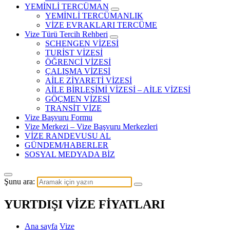
YEMİNLİ TERCÜMAN
YEMİNLİ TERCÜMANLIK
VİZE EVRAKLARI TERCÜME
Vize Türü Tercih Rehberi
SCHENGEN VİZESİ
TURİST VİZESİ
ÖĞRENCİ VİZESİ
ÇALIŞMA VİZESİ
AİLE ZİYARETİ VİZESİ
AİLE BİRLEŞİMİ VİZESİ – AİLE VİZESİ
GÖÇMEN VİZESİ
TRANSİT VİZE
Vize Başvuru Formu
Vize Merkezi – Vize Başvuru Merkezleri
VİZE RANDEVUSU AL
GÜNDEM/HABERLER
SOSYAL MEDYADA BİZ
Şunu ara:
YURTDIŞI VİZE FİYATLARI
Ana sayfa
Vize