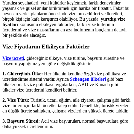
Yurtdışı seyahatleri, yeni kültürler keşfetmek, farklı deneyimler
yaşamak ve güzel anılar biriktirmek için harika bir fırsattır. Fakat bu
heyecan verici planların öncesinde vize prosedürleri ve ücretleri,
birçok kişi için kafa karıştırıcı olabiliyor. Bu yazıda,
yurtdışı vize
fiyatları
konusunu etkileyen faktörleri, farklı vize türlerinin
ücretlerini ve vize masraflarını en aza indirmenin ipuçlarını detaylı
bir şekilde ele alacağız.
Vize Fiyatlarını Etkileyen Faktörler
Vize ücreti
, gideceğiniz ülkeye, vize türüne, başvuru süresine ve
başvuru yaptığınız yere göre değişiklik gösterir.
1. Gideceğiniz Ülke:
Her ülkenin kendine özgü vize politikası ve
ücretlendirme sistemi vardır. Ayrıca
Schengen ülkeleri
gibi bazı
ülkeler ortak vize politikası uygularken, ABD ve Kanada gibi
ülkeler vize ücretlerini kendileri belirler.
2. Vize Türü:
Turistik, ticari, eğitim, aile ziyareti, çalışma gibi farklı
vize türleri için farklı ücretler talep edilir. Genellikle, turistik vizeler
en düşük ücrete sahipken, çalışma vizeleri en yüksek ücrete tabidir.
3. Başvuru Süresi:
Acil vize başvuruları, normal başvurulara göre
daha yüksek ücretlendirilir.