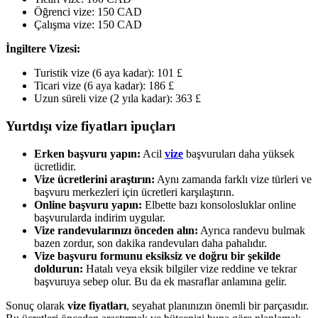
Öğrenci vize: 150 CAD
Çalışma vize: 150 CAD
İngiltere Vizesi:
Turistik vize (6 aya kadar): 101 £
Ticari vize (6 aya kadar): 186 £
Uzun süreli vize (2 yıla kadar): 363 £
Yurtdışı vize fiyatları ipuçları
Erken başvuru yapın:
Acil
vize
başvuruları daha yüksek
ücretlidir.
Vize ücretlerini araştırın:
Aynı zamanda farklı vize türleri ve
başvuru merkezleri için ücretleri karşılaştırın.
Online başvuru yapın:
Elbette bazı konsolosluklar online
başvurularda indirim uygular.
Vize randevularınızı önceden alın:
Ayrıca randevu bulmak
bazen zordur, son dakika randevuları daha pahalıdır.
Vize başvuru formunu eksiksiz ve doğru bir şekilde
doldurun:
Hatalı veya eksik bilgiler vize reddine ve tekrar
başvuruya sebep olur. Bu da ek masraflar anlamına gelir.
Sonuç olarak
vize fiyatları
, seyahat planınızın önemli bir parçasıdır.