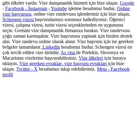
gibi ülkeler vardır. Vize danışmanlık hizmeti için bize ulaşın.
Google
-
Facebook -
İnstagram
-
Youtube
işletme hesabımız budur.
Online
vize başvurusu
, online vize randevusu işlemleriniz için bize ulaşın.
Schengen vizesi
başvurularınızı sorunsuz hallediyoruz. Öğrenci
vizesi, çalışma vizesi, turist vizesi seçenklerinden en uygununu
seçin. Gerisini vize danışmanlık firmanıza bırakın. Vize randevusu
çoğu zaman karmaşıktır. Vize başvurusu yapmak için bizden destek
alın. Vize randevu online olarak alınır. Vize başvuru için ise gereken
belgeler tamamlanır.
Linkedin
hesabımız budur. Schengen vizesi en
çok tercih edilen vize türüdür.
As visa
ile Portekiz, Slovenya ve
Macaristan vizelerine başvurabilirsiniz.
Vize ülkeleri
için buraya
tıklayın.
Vize gereken evraklar- vize başvuru evrakları
için bize
ulaşın.
Twitter - X
hesabımızı takip edebilirsiniz.
Meta - Facebook
profil