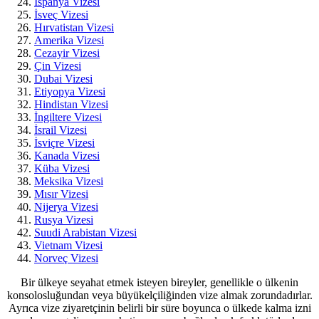
İspanya Vizesi
İsveç Vizesi
Hırvatistan Vizesi
Amerika Vizesi
Cezayir Vizesi
Çin Vizesi
Dubai Vizesi
Etiyopya Vizesi
Hindistan Vizesi
İngiltere Vizesi
İsrail Vizesi
İsviçre Vizesi
Kanada Vizesi
Küba Vizesi
Meksika Vizesi
Mısır Vizesi
Nijerya Vizesi
Rusya Vizesi
Suudi Arabistan Vizesi
Vietnam Vizesi
Norveç Vizesi
Bir ülkeye seyahat etmek isteyen bireyler, genellikle o ülkenin
konsolosluğundan veya büyükelçiliğinden vize almak zorundadırlar.
Ayrıca vize ziyaretçinin belirli bir süre boyunca o ülkede kalma izni