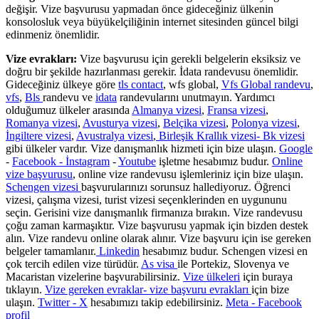
değişir. Vize başvurusu yapmadan önce gideceğiniz ülkenin
konsolosluk veya büyükelçiliğinin internet sitesinden güncel bilgi
edinmeniz önemlidir.
Vize evrakları:
Vize başvurusu için gerekli belgelerin eksiksiz ve
doğru bir şekilde hazırlanması gerekir. İdata randevusu önemlidir.
Gideceğiniz ülkeye göre
tls contact
, wfs global,
Vfs Global randevu
,
vfs
,
Bls
randevu ve
idata
randevularını unutmayın. Yardımcı
olduğumuz ülkeler arasında
Almanya vizesi
,
Fransa vizesi
,
Romanya vizesi
,
Avusturya vizesi
,
Belçika vizesi
,
Polonya vizesi
,
İngiltere vizesi
,
Avustralya vizesi
,
Birleşik Krallık vizesi- Bk vizesi
gibi ülkeler vardır. Vize danışmanlık hizmeti için bize ulaşın.
Google
-
Facebook -
İnstagram
-
Youtube
işletme hesabımız budur.
Online
vize başvurusu
, online vize randevusu işlemleriniz için bize ulaşın.
Schengen vizesi
başvurularınızı sorunsuz hallediyoruz. Öğrenci
vizesi, çalışma vizesi, turist vizesi seçenklerinden en uygununu
seçin. Gerisini vize danışmanlık firmanıza bırakın. Vize randevusu
çoğu zaman karmaşıktır. Vize başvurusu yapmak için bizden destek
alın. Vize randevu online olarak alınır. Vize başvuru için ise gereken
belgeler tamamlanır.
Linkedin
hesabımız budur. Schengen vizesi en
çok tercih edilen vize türüdür.
As visa
ile Portekiz, Slovenya ve
Macaristan vizelerine başvurabilirsiniz.
Vize ülkeleri
için buraya
tıklayın.
Vize gereken evraklar- vize başvuru evrakları
için bize
ulaşın.
Twitter - X
hesabımızı takip edebilirsiniz.
Meta - Facebook
profil