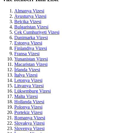
Almanya Vizesi
Avusturya Vizesi
Belçika Vizesi
Bulgaristan Vizesi
Çek Cumhuriyeti Vizesi
Danimarka Vizesi
Estonya Vizesi
Finlandiya Vizesi
Fransa Vizesi
Yunanistan Vizesi
Macaristan Vizesi
İrlanda Vizesi
İtalya Vizesi
Letonya Vizesi
Litvanya Vizesi
Lüksemburg Vizesi
Malta Vizesi
Hollanda Vizesi
Polonya Vizesi
Portekiz Vizesi
Romanya Vizesi
Slovakya Vizesi
Slovenya Vizesi