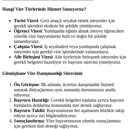
Hangi Vize Türlerinde Hizmet Sunuyoruz?
Turist Vizesi
: Gezi amaçlı seyahat etmek isteyenler için
gerekli işlemleri eksiksiz bir şekilde yürütüyoruz.
Öğrenci Vizesi
: Yurtdışında eğitim almak isteyen öğrencilere
yönelik vize başvurularını hızlı ve doğru bir şekilde
tamamlıyoruz.
Çalışma Vizesi
: İş seyahatleri veya yurtdışında çalışmak
isteyenler için gerekli vize işlemlerinde yanınızdayız.
Aile Birleşimi Vizesi
: Aile üyeleriyle birleşmek isteyenler için
gerekli belgeleri hazırlıyor ve başvuru sürecini yönetiyoruz.
Gümüşhane Vize Danışmanlığı Sürecimiz
Ön Görüşme
: İlk adımda, ücretsiz danışmanlık hizmeti
sunarak ihtiyaçlarınızı aynı zamanda durumunuzu analiz
ediyoruz.
Başvuru Hazırlığı
: Gerekli belgeleri toplama ayrıca başvuru
formlarını doldurma konusunda size destek sağlıyoruz.
Başvuru Takibi
: Başvurunuzun her aşamasını titizlikle takip
ediyor ayrıca sizi bilgilendiriyoruz.
Sonuçlandırma
: Vize başvurunuzun olumlu sonuçlanması
için gereken tüm desteği sağlıyoruz.