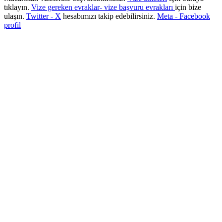
tıklayın.
Vize gereken evraklar- vize başvuru evrakları
için bize
ulaşın.
Twitter - X
hesabımızı takip edebilirsiniz.
Meta - Facebook
profil