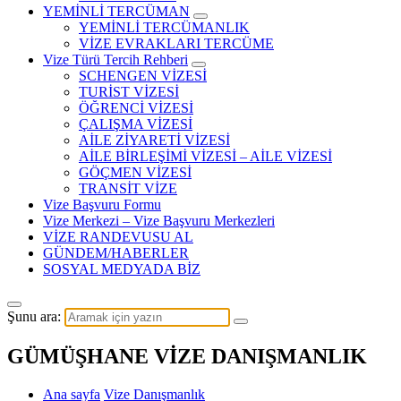
YEMİNLİ TERCÜMAN
YEMİNLİ TERCÜMANLIK
VİZE EVRAKLARI TERCÜME
Vize Türü Tercih Rehberi
SCHENGEN VİZESİ
TURİST VİZESİ
ÖĞRENCİ VİZESİ
ÇALIŞMA VİZESİ
AİLE ZİYARETİ VİZESİ
AİLE BİRLEŞİMİ VİZESİ – AİLE VİZESİ
GÖÇMEN VİZESİ
TRANSİT VİZE
Vize Başvuru Formu
Vize Merkezi – Vize Başvuru Merkezleri
VİZE RANDEVUSU AL
GÜNDEM/HABERLER
SOSYAL MEDYADA BİZ
Şunu ara:
GÜMÜŞHANE VİZE DANIŞMANLIK
Ana sayfa
Vize Danışmanlık