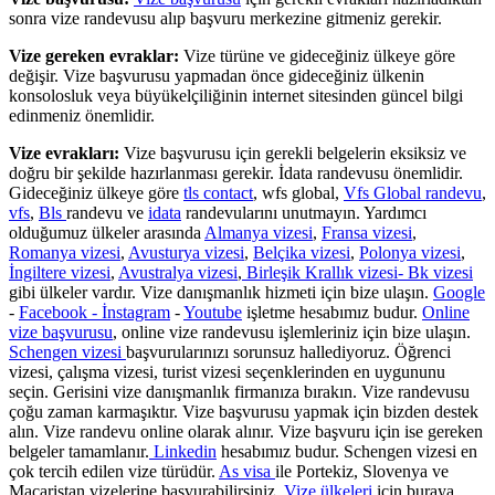
sonra vize randevusu alıp başvuru merkezine gitmeniz gerekir.
Vize gereken evraklar:
Vize türüne ve gideceğiniz ülkeye göre
değişir. Vize başvurusu yapmadan önce gideceğiniz ülkenin
konsolosluk veya büyükelçiliğinin internet sitesinden güncel bilgi
edinmeniz önemlidir.
Vize evrakları:
Vize başvurusu için gerekli belgelerin eksiksiz ve
doğru bir şekilde hazırlanması gerekir. İdata randevusu önemlidir.
Gideceğiniz ülkeye göre
tls contact
, wfs global,
Vfs Global randevu
,
vfs
,
Bls
randevu ve
idata
randevularını unutmayın. Yardımcı
olduğumuz ülkeler arasında
Almanya vizesi
,
Fransa vizesi
,
Romanya vizesi
,
Avusturya vizesi
,
Belçika vizesi
,
Polonya vizesi
,
İngiltere vizesi
,
Avustralya vizesi
,
Birleşik Krallık vizesi- Bk vizesi
gibi ülkeler vardır. Vize danışmanlık hizmeti için bize ulaşın.
Google
-
Facebook -
İnstagram
-
Youtube
işletme hesabımız budur.
Online
vize başvurusu
, online vize randevusu işlemleriniz için bize ulaşın.
Schengen vizesi
başvurularınızı sorunsuz hallediyoruz. Öğrenci
vizesi, çalışma vizesi, turist vizesi seçenklerinden en uygununu
seçin. Gerisini vize danışmanlık firmanıza bırakın. Vize randevusu
çoğu zaman karmaşıktır. Vize başvurusu yapmak için bizden destek
alın. Vize randevu online olarak alınır. Vize başvuru için ise gereken
belgeler tamamlanır.
Linkedin
hesabımız budur. Schengen vizesi en
çok tercih edilen vize türüdür.
As visa
ile Portekiz, Slovenya ve
Macaristan vizelerine başvurabilirsiniz.
Vize ülkeleri
için buraya