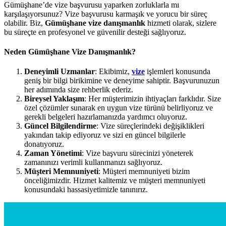
Gümüşhane’de vize başvurusu yaparken zorluklarla mı
karşılaşıyorsunuz? Vize başvurusu karmaşık ve yorucu bir süreç
olabilir. Biz,
Gümüşhane vize danışmanlık
hizmeti olarak, sizlere
bu süreçte en profesyonel ve güvenilir desteği sağlıyoruz.
Neden Gümüşhane Vize Danışmanlık?
Deneyimli Uzmanlar
: Ekibimiz,
vize
işlemleri konusunda
geniş bir bilgi birikimine ve deneyime sahiptir. Başvurunuzun
her adımında size rehberlik ederiz.
Bireysel Yaklaşım
: Her müşterimizin ihtiyaçları farklıdır. Size
özel çözümler sunarak en uygun vize türünü belirliyoruz ve
gerekli belgeleri hazırlamanızda yardımcı oluyoruz.
Güncel Bilgilendirme
: Vize süreçlerindeki değişiklikleri
yakından takip ediyoruz ve sizi en güncel bilgilerle
donatıyoruz.
Zaman Yönetimi
: Vize başvuru sürecinizi yöneterek
zamanınızı verimli kullanmanızı sağlıyoruz.
Müşteri Memnuniyeti
: Müşteri memnuniyeti bizim
önceliğimizdir. Hizmet kalitemiz ve müşteri memnuniyeti
konusundaki hassasiyetimizle tanınırız.